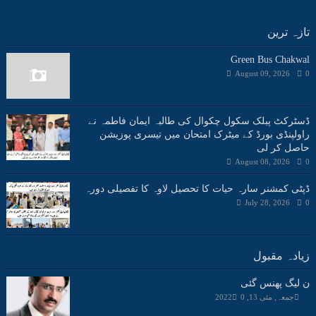
تازہ ترین
Green Bus Chakwal
August 09, 2026
0
ڈسٹرکٹ پبلک سکول چکوال کی طالبہ ایمان فاطمہ نے
راولپنڈی بورڈ کے میٹرک امتحان میں تیسری پوزیشن
حاصل کر لی
August 08, 2026
0
ڈپٹی کمشنر سارہ حیات کا تحصیل لاوہ کا تفصیلی دورہ
July 28, 2026
0
زیادہ مقبول
ن لیگ پھنس گئی
جمعہ, مئی 13, 2022
0