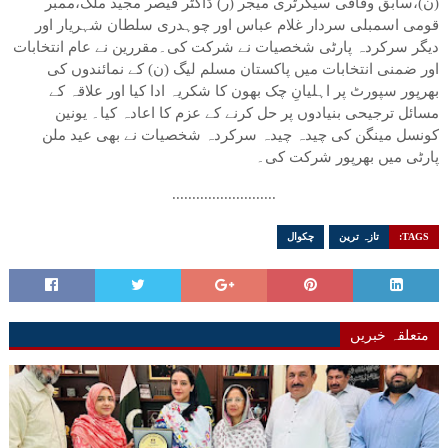
(ن)،سابق وفاقی سیکرٹری میجر (ر) ڈاکٹر قیصر مجید ملک،ممبر
قومی اسمبلی سردار غلام عباس اور چوہدری سلطان شہریار اور
دیگر سرکردہ پارٹی شخصیات نے شرکت کی۔مقررین نے عام انتخابات
اور ضمنی انتخابات میں پاکستان مسلم لیگ (ن) کے نمائندوں کی
بھرپور سپورٹ پر اہلیانِ چک بھون کا شکریہ ادا کیا اور علاقہ کے
مسائل ترجیحی بنیادوں پر حل کرنے کے عزم کا اعادہ کیا۔ یونین
کونسل مینگن کی چیدہ چیدہ سرکردہ شخصیات نے بھی عید ملن
پارٹی میں بھرپور شرکت کی۔
..........................
TAGS:
تازہ ترین
چکوال
متعلقہ خبریں