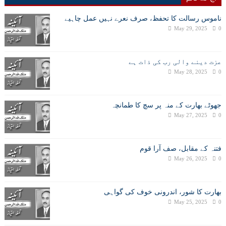
ناموس رسالت کا تحفظ، صرف نعرے نہیں عمل چاہیے
May 29, 2025
0
عزت دینے والی رب کی ذات ہے
May 28, 2025
0
جھوٹے بھارت کے منہ پر سچ کا طمانچہ
May 27, 2025
0
فتنہ کے مقابل، صف آرا قوم
May 26, 2025
0
بھارت کا شور، اندرونی خوف کی گواہی
May 25, 2025
0