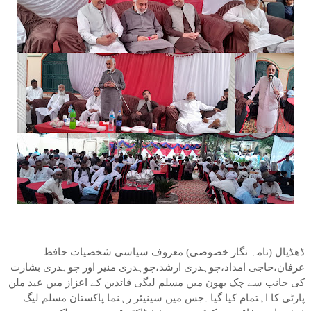
ڈھڈیال (نامہ نگار خصوصی) معروف سیاسی شخصیات حافظ
عرفان،حاجی امداد،چوہدری ارشد،چوہدری منیر اور چوہدری بشارت
کی جانب سے چک بھون میں مسلم لیگی قائدین کے اعزاز میں عید ملن
پارٹی کا اہتمام کیا گیا۔جس میں سینیئر رہنما پاکستان مسلم لیگ