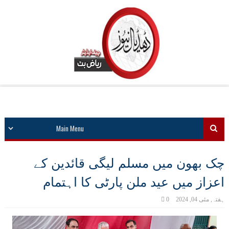
چک بھون میں مسلم لیگی قائدین کے
اعزاز میں عید ملن پارٹی کا اہتمام
ہفتہ, مئی 04, 2024
0