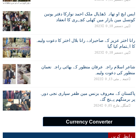
ایس ایچ او تھانہ ڈھڈیال ملک احمد نوازکا دفتر یونین
کونسل مین بازار میں کھلی کچہری کا انعقاد
پیر, دسمبر 18, 2023
0
رانا اختر عزیز کے صاحبزادے رانا بلال اختر کا دعوت ولیمہ
کا اہتمام کیا گیا
پیر, دسمبر 18, 2023
0
شاعر اسلام راجہ عرفان منظور کے بھائی راجہ نعمان
منظور کی دعوت ولیمہ
جمعہ, مئی 13, 2022
0
پاکستان کے معروف بزنس مین ظفر سپاری نجی دورہ
پر برمنگھم پہنچ گئے
منگل, مارچ 05, 2024
0
Currency Converter
رابطہ کریں