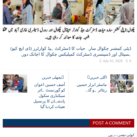
ڈپٹی کمشنر چکوال سارہ حیات کا ڈسٹرکٹ ہیڈ کوارٹرز (ڈی ایچ کیو)
ہسپتال اور ڈسپنسری ڈسٹرکٹ کمپلیکس چکوال کا اچانک دورہ
July 01, 2026
0
اگلی خبریں
پچھلی خبریں
ماسٹر ابرار حسین
آصف حسین اعوان
ریٹائر ہو گئے
کو گورنمنٹ ہائر
سیکنڈری سکول
پادشہان کا پرنسپل
تعینات کردیا گیا
POST A COMMENT
کوئی تبصرے نہیں