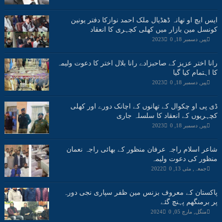
ایس ایچ او تھانہ ڈھڈیال ملک احمد نوازکا دفتر یونین
کونسل مین بازار میں کھلی کچہری کا انعقاد
پیر, دسمبر 18, 2023
0
رانا اختر عزیز کے صاحبزادے رانا بلال اختر کا دعوت ولیمہ
کا اہتمام کیا گیا
پیر, دسمبر 18, 2023
0
ڈی پی او چکوال کے تھانوں کے اچانک دورے اور کھلی
کچہریوں کے انعقاد کا سلسلہ جاری
پیر, دسمبر 18, 2023
0
شاعر اسلام راجہ عرفان منظور کے بھائی راجہ نعمان
منظور کی دعوت ولیمہ
جمعہ, مئی 13, 2022
0
پاکستان کے معروف بزنس مین ظفر سپاری نجی دورہ
پر برمنگھم پہنچ گئے
منگل, مارچ 05, 2024
0