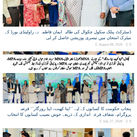
ڈسٹرکٹ پبلک سکول چکوال کی طالبہ ایمان فاطمہ نے راولپنڈی بورڈ کے
میٹرک امتحان میں تیسری پوزیشن حاصل کر لی
August 08, 2026
0
پنجاب حکومت کا کسانوں کے لیے ’’اپنا کھیت، اپنا روزگار‘‘ قرضہ
پروگرام، شفاف قرعہ اندازی کے ذریعے خوش نصیب کسانوں کا انتخاب
July 27, 2026
0