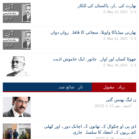
بھارت کی ہار، پاکستان کی للکار
May 23, 2025
0
بھارتی میڈیاکا واویلا، سچائی کا قافلہ رواں دواں
May 21, 2025
0
چھوٹا کسان اور اوارہ جانور: ایک خاموش اذیت
May 19, 2025
0
زیادہ مقبول
تازہ شائع شدہ
ن لیگ پھنس گئی
جمعہ, مئی 13, 2022
0
ڈی پی او چکوال کے تھانوں کے اچانک دورے اور کھلی
کچہریوں کے انعقاد کا سلسلہ جاری
پیر, دسمبر 18, 2023
0