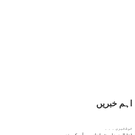
اہم خبریں
خوشخبری ۔ ۔ ۔
ڈھڈیال نیوزاب نئے انداز میں آپ کی خدمت