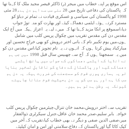
اس موقع پر اپنے خطاب میں میجر (ر) ڈاکٹر قیصر مجید ملک کا کہنا تھا
کہ پاکستان کی دفاعی تاریخ میں 28 مئی سب سے اہم دن ہے،28 مئی
1998 کو پاکستان کی سیاسی و عسکری قیادت نے تمام تر دباؤ کو
مسترد کرتے ہوئے ایٹمی دھماکے کیئے اور بھارت کو منہ توڑ جواب
دیا،اسموقع پر انکا مزید کہنا تھا کہ میرے لیے یہ اعزاز ہیکہ میں آج ایک
مقدس دن کی مقدس تقریب میں چکوال پریس کلب میں شامل
ہوں،میں یوم تکبیر نام کے بانی اختر درویش کو بھی خراجِ تحسین اور
مبارکباد پیش کرتا ہوں کہ انہوں نے یہ نام تجویز کیا،اس مقدس دن کو
میں یہ سمجھتا ہوں کہ آج سے چھبیس سال قبل 1998 میں جب ہم
نے انڈیا کے ایٹمی دھماکوں کے جواب میں پانچ ایٹمی
دھماکے کیے اور پاکستان کے دفاع کو ناقابلِ تسخیر بنایا
تو یہ ہماری پوری قوم کو سمجھنے کی ضرورت ہیکہ یہ دن ہم
سب کا ہے اور ہم سب کو یہ دن بحیثیت قوم منانا چاہیئے
کیونکہ یہ وطن ہے تو ہم ہیں۔
تقریب سے اختر درویش،محمد خان تترال،چیئرمین چکوال پریس کلب
خواجہ بابر سلیم،صدر محمد خان عاقل،جنرل سیکرٹری ذوالفقار
میر،صفی الدین صفی و دیگر نے بھی خطاب کیا،تقریب کے آخر میں
کیک کاٹا گیا اور پاکستان کے دفاع،سلامتی اور امن و امان کیلیئے