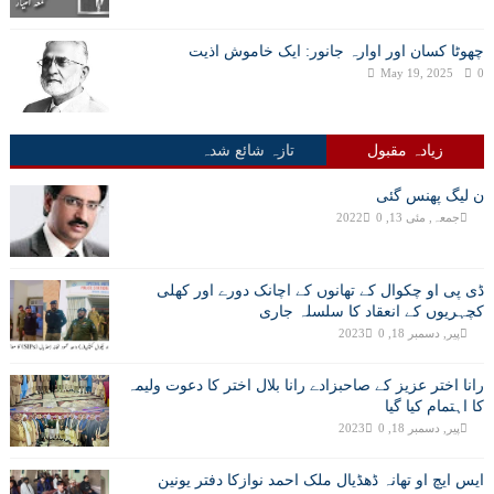
چھوٹا کسان اور اوارہ جانور: ایک خاموش اذیت
May 19, 2025
0
زیادہ مقبول
تازہ شائع شدہ
ن لیگ پھنس گئی
جمعہ, مئی 13, 2022
0
ڈی پی او چکوال کے تھانوں کے اچانک دورے اور کھلی
کچہریوں کے انعقاد کا سلسلہ جاری
پیر, دسمبر 18, 2023
0
رانا اختر عزیز کے صاحبزادے رانا بلال اختر کا دعوت ولیمہ
کا اہتمام کیا گیا
پیر, دسمبر 18, 2023
0
ایس ایچ او تھانہ ڈھڈیال ملک احمد نوازکا دفتر یونین