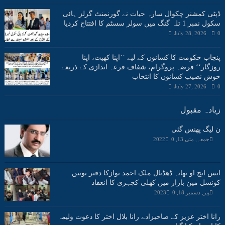
ڈپٹی کمشنر چکوال سارہ حیات نے گورنمنٹ گرلز ہائی
سکول نمبر 1 تلہ گنگ میں سولر سسٹم کا افتتاح کردیا
July 28, 2026
0
پنجاب حکومت کا کسانوں کے لیے ’’اپنا کھیت، اپنا
روزگار‘‘ قرضہ پروگرام، شفاف قرعہ اندازی کے ذریعے
خوش نصیب کسانوں کا انتخاب
July 27, 2026
0
زیادہ مقبول
ن لیگ پھنس گئی
جمعہ, مئی 13, 2022
0
ایس ایچ او تھانہ ڈھڈیال ملک احمد نوازکا دفتر یونین
کونسل مین بازار میں کھلی کچہری کا انعقاد
پیر, دسمبر 18, 2023
0
رانا اختر عزیز کے صاحبزادے رانا بلال اختر کا دعوت ولیمہ