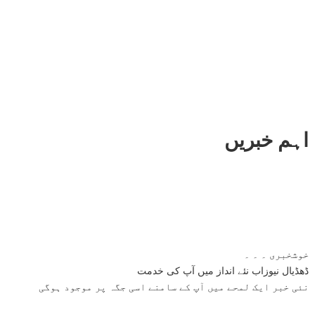
اہم خبریں
خوشخبری ۔ ۔ ۔
ڈھڈیال نیوزاب نئے انداز میں آپ کی خدمت
نئی خبر ایک لمحے میں آپ کے سامنے اسی جگہ پر موجود ہوگی