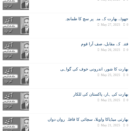
جھوٹے بھارت کے منہ پر سچ کا طمانچہ
May 27, 2025
0
فتنہ کے مقابل، صف آرا قوم
May 26, 2025
0
بھارت کا شور، اندرونی خوف کی گواہی
May 25, 2025
0
بھارت کی ہار، پاکستان کی للکار
May 23, 2025
0
بھارتی میڈیاکا واویلا، سچائی کا قافلہ رواں دواں
May 21, 2025
0