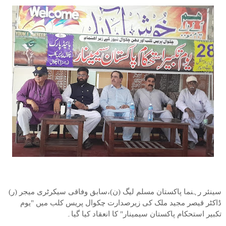
سینئر رہنما پاکستان مسلم لیگ (ن)،سابق وفاقی سیکرٹری میجر (ر)
ڈاکٹر قیصر مجید ملک کی زیرصدارت چکوال پریس کلب میں "یوم
تکبیر استحکام پاکستان سیمینار" کا انعقاد کیا گیا۔