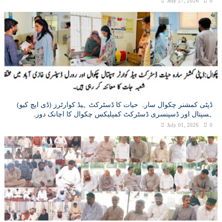
July 27, 2026
0
ڈپٹی کمشنر چکوال سارہ حیات کا ڈسٹرکٹ ہیڈ کوارٹرز (ڈی ایچ کیو)
ہسپتال اور ڈسپنسری ڈسٹرکٹ کمپلیکس چکوال کا اچانک دورہ
July 01, 2026
0