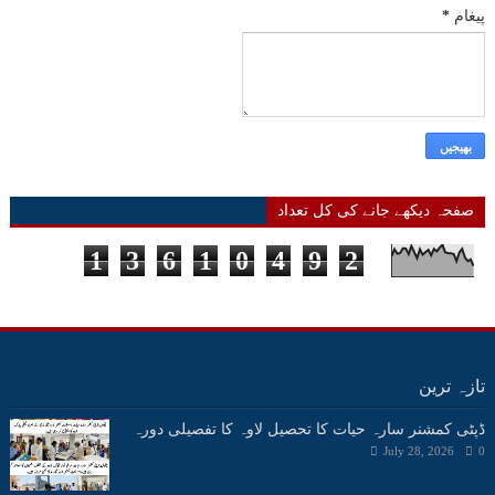
پیغام
*
صفحہ دیکھے جانے کی کل تعداد
1
3
6
1
0
4
9
2
تازہ ترین
ڈپٹی کمشنر سارہ حیات کا تحصیل لاوہ کا تفصیلی دورہ
July 28, 2026
0