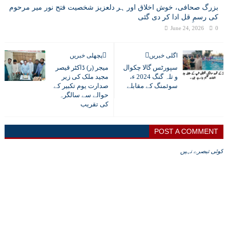
بزرگ صحافی، خوش اخلاق اور ہر دلعزیز شخصیت فتح نور میر مرحوم
کی رسمِ قل ادا کر دی گئی
June 24, 2026
0
اگلی خبریں
پچھلی خبریں
سپورٹس گالا چکوال
میجر (ر) ڈاکٹر قیصر
و تلہ گنگ 2024 ء،
مجید ملک کی زیر
سوئمنگ کے مقابلے
صدارت یوم تکبیر کے
حوالے سے سالگرہ
کی تقریب
POST A COMMENT
کوئی تبصرے نہیں