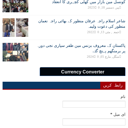
کونسل مین بازار میں کھلی کچہری کا انعقاد
پیر, دسمبر 18, 2023
0
شاعر اسلام راجہ عرفان منظور کے بھائی راجہ نعمان
منظور کی دعوت ولیمہ
جمعہ, مئی 13, 2022
0
پاکستان کے معروف بزنس مین ظفر سپاری نجی دورہ
پر برمنگھم پہنچ گئے
منگل, مارچ 05, 2024
0
Currency Converter
رابطہ کریں
نام
ای میل
*