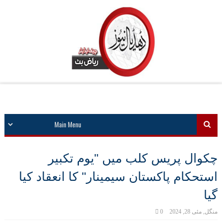
چکوال پریس کلب میں "یوم تکبیر
استحکام پاکستان سیمینار" کا انعقاد کیا
گیا
منگل, مئی 28, 2024
0