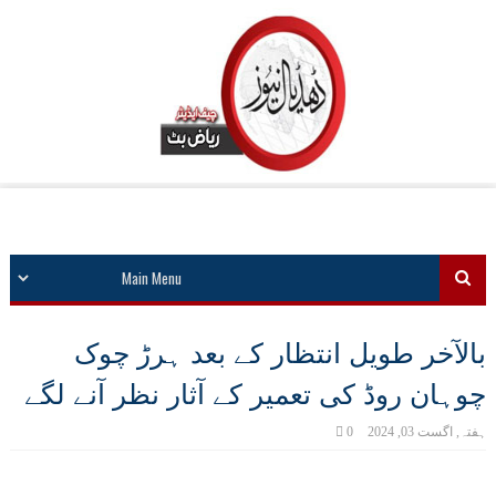
بالآخر طویل انتظار کے بعد ہرڑ چوک
چوہان روڈ کی تعمیر کے آثار نظر آنے لگے
ہفتہ, اگست 03, 2024
0