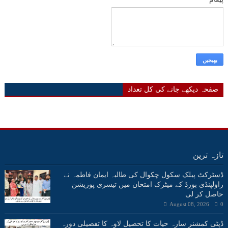
صفحہ دیکھے جانے کی کل تعداد
تازہ ترین
ڈسٹرکٹ پبلک سکول چکوال کی طالبہ ایمان فاطمہ نے
راولپنڈی بورڈ کے میٹرک امتحان میں تیسری پوزیشن
حاصل کر لی
August 08, 2026
0
ڈپٹی کمشنر سارہ حیات کا تحصیل لاوہ کا تفصیلی دورہ