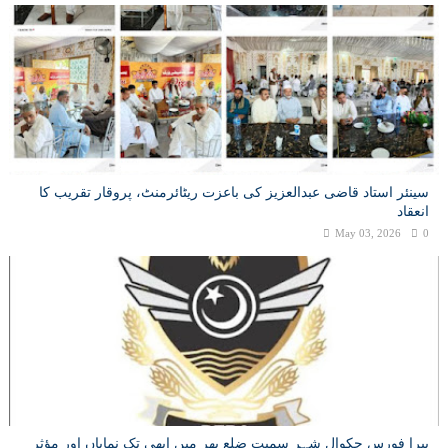
سینئر استاد قاضی عبدالعزیز کی باعزت ریٹائرمنٹ، پروقار تقریب کا
انعقاد
May 03, 2026
0
پیرا فورس چکوال شہر سمیت ضلع بھر میں ابھی تک نمایاں اور مؤثر