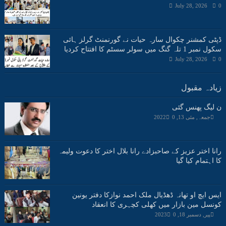
July 28, 2026
0
ڈپٹی کمشنر چکوال سارہ حیات نے گورنمنٹ گرلز ہائی
سکول نمبر 1 تلہ گنگ میں سولر سسٹم کا افتتاح کردیا
July 28, 2026
0
زیادہ مقبول
ن لیگ پھنس گئی
جمعہ, مئی 13, 2022
0
رانا اختر عزیز کے صاحبزادے رانا بلال اختر کا دعوت ولیمہ
کا اہتمام کیا گیا
ایس ایچ او تھانہ ڈھڈیال ملک احمد نوازکا دفتر یونین
کونسل مین بازار میں کھلی کچہری کا انعقاد
پیر, دسمبر 18, 2023
0