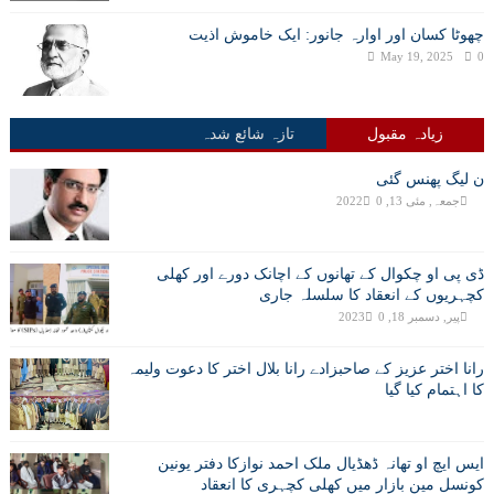
چھوٹا کسان اور اوارہ جانور: ایک خاموش اذیت
May 19, 2025
0
زیادہ مقبول
تازہ شائع شدہ
ن لیگ پھنس گئی
جمعہ, مئی 13, 2022
0
ڈی پی او چکوال کے تھانوں کے اچانک دورے اور کھلی
کچہریوں کے انعقاد کا سلسلہ جاری
پیر, دسمبر 18, 2023
0
رانا اختر عزیز کے صاحبزادے رانا بلال اختر کا دعوت ولیمہ
کا اہتمام کیا گیا
ایس ایچ او تھانہ ڈھڈیال ملک احمد نوازکا دفتر یونین
کونسل مین بازار میں کھلی کچہری کا انعقاد