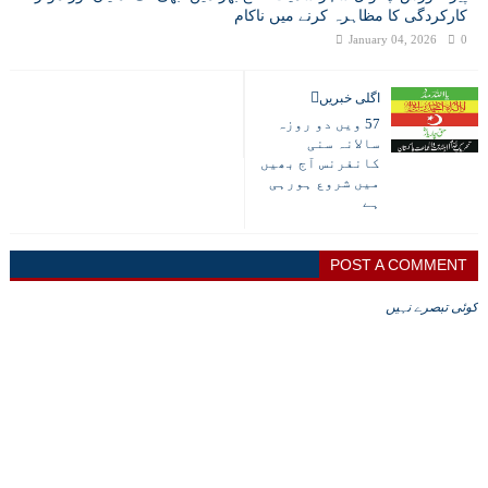
کارکردگی کا مظاہرہ کرنے میں ناکام
January 04, 2026
0
اگلی خبریں
57 ویں دو روزہ
سالانہ سنی
کانفرنس آج بھیں
میں شروع ہورہی
ہے
POST A COMMENT
کوئی تبصرے نہیں