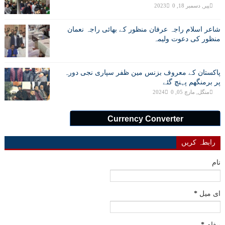
پیر, دسمبر 18, 2023
0
شاعر اسلام راجہ عرفان منظور کے بھائی راجہ نعمان
منظور کی دعوت ولیمہ
پاکستان کے معروف بزنس مین ظفر سپاری نجی دورہ
پر برمنگھم پہنچ گئے
منگل, مارچ 05, 2024
0
Currency Converter
رابطہ کریں
نام
ای میل
*
پیغام
*