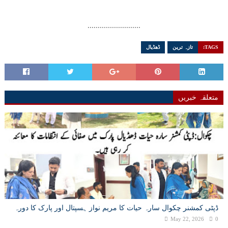
..........................
TAGS:
تازہ ترین
ڈھڈیال
متعلقہ خبریں
ڈپٹی کمشنر چکوال سارہ حیات کا مریم نواز ہسپتال اور پارک کا دورہ
May 22, 2026
0