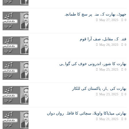
جھوٹے بھارت کے منہ پر سچ کا طمانچہ
May 27, 2025
0
فتنہ کے مقابل، صف آرا قوم
May 26, 2025
0
بھارت کا شور، اندرونی خوف کی گواہی
May 25, 2025
0
بھارت کی ہار، پاکستان کی للکار
May 23, 2025
0
بھارتی میڈیاکا واویلا، سچائی کا قافلہ رواں دواں
May 21, 2025
0