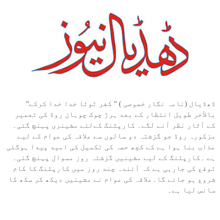
ڈھڈیال (نامہ نگار خصوصی ) " کفر ٹوٹا خدا خدا کرکے"
بالآخر طویل انتظار کے بعد ہرڑ چوک چوہان روڈ کی تعمیر
کے آثار نظر آنے لگے۔ کارپٹنگ کےلئے مشینری پہنچ گئی۔
مزکورہ روڈ جو گزشتہ دو سالوں سے علاقہ کی عوام کے لیے
عذاب بنا ہوا ہے کے کچھ حصہ کی تکمیل کی امید پیدا ہوگئی
ہے ۔کارپٹنگ کے لیے مشینیں گزشتہ روز مسوال پہنچ گئی۔
توقع کی جارہی ہے کہ آئندہ چند روز میں کارپٹنگ کا کام
شروع ہو جائے گا۔علاقہ کی عوام نے مشینیں دیکھ کر سکھ کا
سانس لیا ہے۔