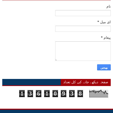
نام
ای میل
*
پیغام
*
صفحہ دیکھے جانے کی کل تعداد
1
3
6
1
0
9
3
8