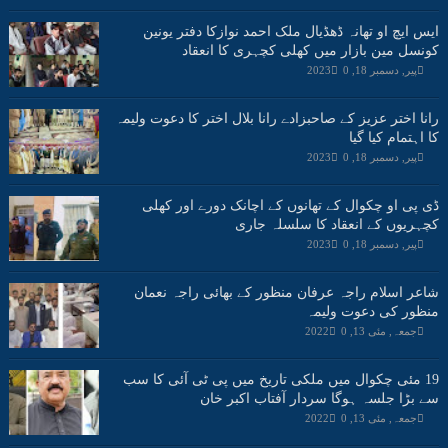
ایس ایچ او تھانہ ڈھڈیال ملک احمد نوازکا دفتر یونین
کونسل مین بازار میں کھلی کچہری کا انعقاد
پیر, دسمبر 18, 2023
0
رانا اختر عزیز کے صاحبزادے رانا بلال اختر کا دعوت ولیمہ
کا اہتمام کیا گیا
پیر, دسمبر 18, 2023
0
ڈی پی او چکوال کے تھانوں کے اچانک دورے اور کھلی
کچہریوں کے انعقاد کا سلسلہ جاری
پیر, دسمبر 18, 2023
0
شاعر اسلام راجہ عرفان منظور کے بھائی راجہ نعمان
منظور کی دعوت ولیمہ
جمعہ, مئی 13, 2022
0
19 مئی چکوال میں ملکی تاریخ میں پی ٹی آئی کا سب
سے بڑا جلسہ ہوگا سردار آفتاب اکبر خان
جمعہ, مئی 13, 2022
0