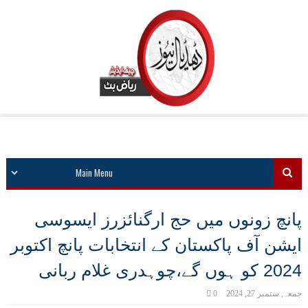
پانچ زونوں میں حج ارگنائزرز ایسوسی
ایشن آف پاکستان کے انتخابات پانچ اکتوبر
2024 کو ہوں گے،چوہدری غلام ربانی
جمعہ, ستمبر 27, 2024
0