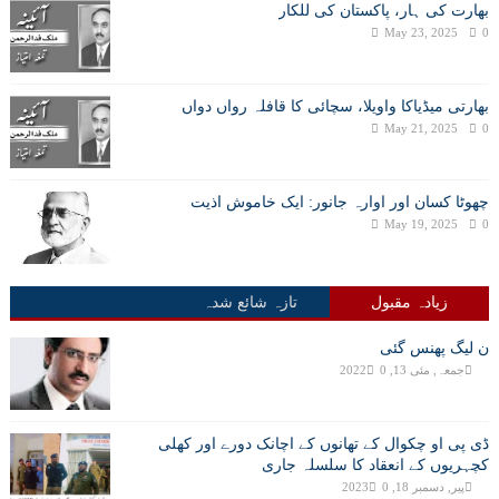
بھارت کی ہار، پاکستان کی للکار
May 23, 2025
0
بھارتی میڈیاکا واویلا، سچائی کا قافلہ رواں دواں
May 21, 2025
0
چھوٹا کسان اور اوارہ جانور: ایک خاموش اذیت
May 19, 2025
0
زیادہ مقبول
تازہ شائع شدہ
ن لیگ پھنس گئی
جمعہ, مئی 13, 2022
0
ڈی پی او چکوال کے تھانوں کے اچانک دورے اور کھلی
کچہریوں کے انعقاد کا سلسلہ جاری
پیر, دسمبر 18, 2023
0