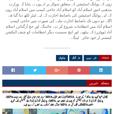
زون کے پولنگ اسٹیشن کے متعلق سوال پر انہوں نے بتایا کہ وزارت
مذھبی امور اسلام آباد کو اسلام آباد حاجی کیمپ میں اسلام آباد زون
کے لیے پولنگ اسٹیشن کی باضابط اجازت کے لیے لیٹر لکھ دیا گیا ھے
اگلے دو دنوں تک باضابط اجازت ملنے کی صورت میں حاجی کیمپ
اسلام آباد میں انتظامات شروع کر دیے جائینگے اور حج آرگنائزر اسلام
آباد (ووٹرز) کے بیٹھنے اور لنچ سمیںت دیگر انتظامات کو چیف الیکشن
کمشنر از خود جائزہ لینگے۔
..........................
TAGS:
تازہ ترین
تلہ گنگ
چکوال
متعلقہ خبریں