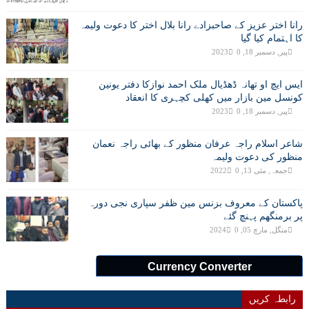
رانا اختر عزیز کے صاحبزادے رانا بلال اختر کا دعوت ولیمہ
کا اہتمام کیا گیا
پیر, دسمبر 18, 2023
0
ایس ایچ او تھانہ ڈھڈیال ملک احمد نوازکا دفتر یونین
کونسل مین بازار میں کھلی کچہری کا انعقاد
پیر, دسمبر 18, 2023
0
شاعر اسلام راجہ عرفان منظور کے بھائی راجہ نعمان
منظور کی دعوت ولیمہ
جمعہ, مئی 13, 2022
0
پاکستان کے معروف بزنس مین ظفر سپاری نجی دورہ
پر برمنگھم پہنچ گئے
منگل, مارچ 05, 2024
0
Currency Converter
رابطہ کریں