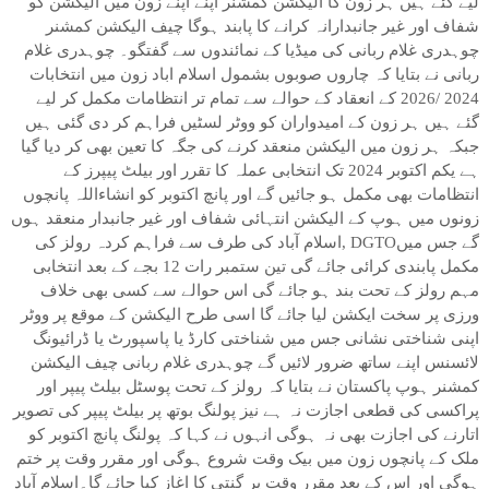
لیے گئے ہیں ہر زون کا الیکشن کمشنر اپنے اپنے زون میں الیکشن کو
شفاف اور غیر جانبدارانہ کرانے کا پابند ہوگا چیف الیکشن کمشنر
چوہدری غلام ربانی کی میڈیا کے نمائندوں سے گفتگو۔ چوہدری غلام
ربانی نے بتایا کہ چاروں صوبوں بشمول اسلام اباد زون میں انتخابات
2024 /2026 کے انعقاد کے حوالے سے تمام تر انتظامات مکمل کر لیے
گئے ہیں ہر زون کے امیدواران کو ووٹر لسٹیں فراہم کر دی گئی ہیں
جبکہ ہر زون میں الیکشن منعقد کرنے کی جگہ کا تعین بھی کر دیا گیا
ہے یکم اکتوبر 2024 تک انتخابی عملہ کا تقرر اور بیلٹ پیپرز کے
انتظامات بھی مکمل ہو جائیں گے اور پانچ اکتوبر کو انشاءاللہ پانچوں
زونوں میں ہوپ کے الیکشن انتہائی شفاف اور غیر جانبدار منعقد ہوں
گے جس میںDGTO ,اسلام آباد کی طرف سے فراہم کردہ رولز کی
مکمل پابندی کرائی جائے گی تین ستمبر رات 12 بجے کے بعد انتخابی
مہم رولز کے تحت بند ہو جائے گی اس حوالے سے کسی بھی خلاف
ورزی پر سخت ایکشن لیا جائے گا اسی طرح الیکشن کے موقع پر ووٹر
اپنی شناختی نشانی جس میں شناختی کارڈ یا پاسپورٹ یا ڈرائیونگ
لائسنس اپنے ساتھ ضرور لائیں گے چوہدری غلام ربانی چیف الیکشن
کمشنر ہوپ پاکستان نے بتایا کہ رولز کے تحت پوسٹل بیلٹ پیپر اور
پراکسی کی قطعی اجازت نہ ہے نیز پولنگ بوتھ پر بیلٹ پیپر کی تصویر
اتارنے کی اجازت بھی نہ ہوگی انہوں نے کہا کہ پولنگ پانچ اکتوبر کو
ملک کے پانچوں زون میں بیک وقت شروع ہوگی اور مقرر وقت پر ختم
ہوگی اور اس کے بعد مقرر وقت پر گنتی کا اغاز کیا جائے گا۔اسلام آباد