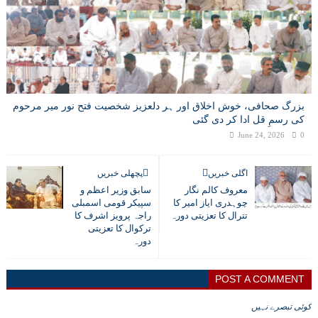
بزرگ صحافی، خوش اخلاق اور ہر دلعزیز شخصیت فتح نور میر مرحوم
کی رسمِ قل ادا کر دی گئی
June 24, 2026
0
اگلی خبریں
پچھلی خبریں
معروف کالم نگار
سابق وزیر اعظم و
چوہدری ایاز امیر کا
سپیکر قومی اسمبلی
تترال کا تعزیتی دورہ
راجہ پرویز اشرف کا
ترکوال کا تعزیتی
دورہ
POST A COMMENT
کوئی تبصرے نہیں