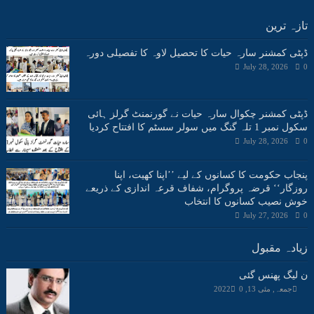
تازہ ترین
ڈپٹی کمشنر سارہ حیات کا تحصیل لاوہ کا تفصیلی دورہ
July 28, 2026
0
ڈپٹی کمشنر چکوال سارہ حیات نے گورنمنٹ گرلز ہائی
سکول نمبر 1 تلہ گنگ میں سولر سسٹم کا افتتاح کردیا
July 28, 2026
0
پنجاب حکومت کا کسانوں کے لیے ’’اپنا کھیت، اپنا
روزگار‘‘ قرضہ پروگرام، شفاف قرعہ اندازی کے ذریعے
خوش نصیب کسانوں کا انتخاب
July 27, 2026
0
زیادہ مقبول
ن لیگ پھنس گئی
جمعہ, مئی 13, 2022
0