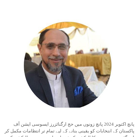
پانچ اکتوبر 2024 پانچ زونوں میں حج ارگنائزرز ایسوسی ایشن آف
پاکستان کے انتخابات کو یقینی بنانے کے لیے تمام تر انتظامات مکمل کر