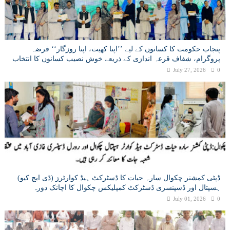
پنجاب حکومت کا کسانوں کے لیے ’’اپنا کھیت، اپنا روزگار‘‘ قرضہ
پروگرام، شفاف قرعہ اندازی کے ذریعے خوش نصیب کسانوں کا انتخاب
July 27, 2026
0
ڈپٹی کمشنر چکوال سارہ حیات کا ڈسٹرکٹ ہیڈ کوارٹرز (ڈی ایچ کیو)
ہسپتال اور ڈسپنسری ڈسٹرکٹ کمپلیکس چکوال کا اچانک دورہ
July 01, 2026
0