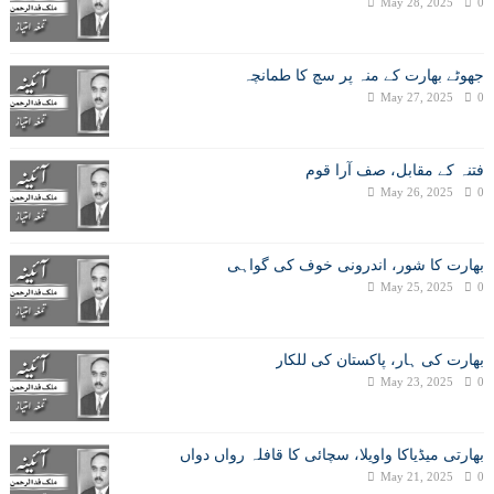
May 28, 2025
0
جھوٹے بھارت کے منہ پر سچ کا طمانچہ
May 27, 2025
0
فتنہ کے مقابل، صف آرا قوم
May 26, 2025
0
بھارت کا شور، اندرونی خوف کی گواہی
May 25, 2025
0
بھارت کی ہار، پاکستان کی للکار
May 23, 2025
0
بھارتی میڈیاکا واویلا، سچائی کا قافلہ رواں دواں
May 21, 2025
0