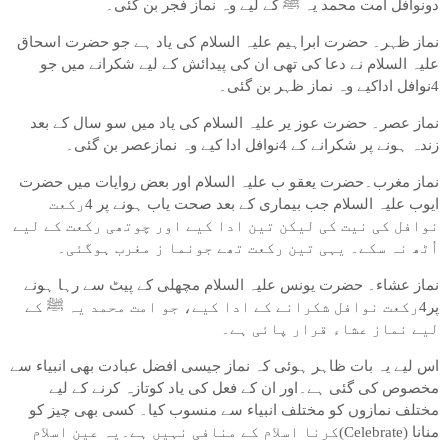
دونوافل امت محمد یہ ﷺ کے لیے وہ نماز فجر بن گئی۔
نماز ظہر۔ حضرت ابراہیم علیہ السلام کی یاد ہے جو حضرت اسحاق
علیہ السلام نے دعا کی تھی ان کی پیدائش کے لیے شکرانے میں جو
4نوافل اداکیے وہ نماز ظہر بن گئی۔
نماز عصر۔ حضرت عوز یر علیہ السلام کی یاد میں سو سال کے بعد
زندہ ہونے پر شکرانے کے 4نوافل ادا کیے وہ نمازعصر بن گئی۔
نماز مغرب۔حضرت یعقو ب علیہ السلام اور بعض روایات میں حضرت
ایوب علیہ السلام جب بیماری کے بعد صحت یاب ہونے پر 4رکعت
نوافل کی نیت کی لیکن تین ادا کیے اور چوتھی رکعت کے لیے
اُٹھ نہ سکے۔ یہی تین رکعت تھے جونما ز مغرب ہوگئی۔
نماز عشاء۔ حضرت یونس علیہ السلام مچھلی کے پیٹ سے رہا ہونے
پر4رکعت نوافل شکرانے کے ادا کیے، جو امت محمد یہ ﷺ کے
لیے نماز عشاء قرار پائی ہے۔
اس لیے یہ بات ظاہر ہوئی کہ نماز جیسی افضل عبادت بھی انبیاء سے
مخصوص کی گئی ہے۔اور ان کے فعل کی یاد کوتازہ کرنے کے لیے
مختلف نمازوں کو مختلف انبیاء سے منسوب کیا۔ کسی بھی چیز کو
منانا (Celebrate)کرنا اسلام کے منافی نہیں ہے۔یہ عین اسلام