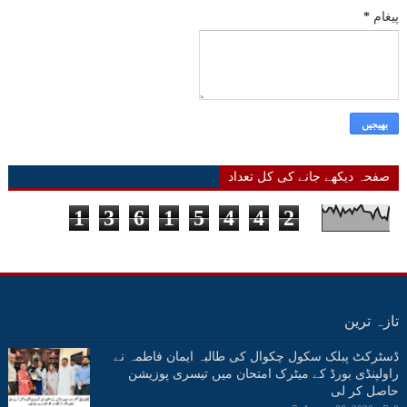
پیغام
*
صفحہ دیکھے جانے کی کل تعداد
1
3
6
1
5
4
4
2
تازہ ترین
ڈسٹرکٹ پبلک سکول چکوال کی طالبہ ایمان فاطمہ نے
راولپنڈی بورڈ کے میٹرک امتحان میں تیسری پوزیشن
حاصل کر لی