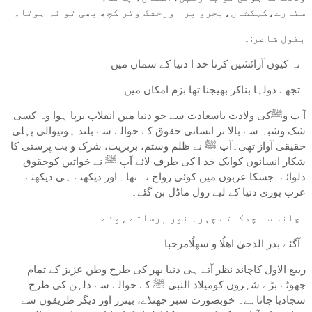
ستارے،کہکشاں،بحرو بر اورخشک وتر کچھ بھی تو نہ ہوتا۔
بقول شاعر:۔
نہ کیوں آرائشیں کرتا خد ا دنیا کے سماں میں
تجھے دولہا بناکر بھیجنا تھا بزم امکاں میں
آ پ وﷺکی ولادت باسعادت سے جو دنیا میں انقلاب برپا ہوا وہ کسی
شک وشبہ سے بالا تر انسانی حقوق کے حوالے سے بلند ہونیوالی پہلی
حقیقی آواز تھی۔آپ ﷺ نے ظلم وستم، بربریت، شرک و بت پرستی کا
شکار انسانوں کوایک خد ا کی طرف لائے آپ ﷺ نے خواتین کوحقوق
دلوائے۔جسکا عربوں میں کوئی رواج نہ تھا۔ اور دیکھتے ہی دیکھتے
عرب پوری دنیا کے لیے رول ماڈل بن گئے۔
چاند سا چمکاتے چہرہ نور برساتے ہوئے
آگئے بدر الدجیٰ اھلُا و سھلُامرحبا
ربیع الاول کاچاند نظر آتے ہی دنیا بھر کی طرح وطن عزیز کے تمام
چھوٹے بڑے شہروں کومیلاد النبی ﷺ کے حوالے سے دلہن کی طرح
سجادیا جاتاہے۔ خوبصورت سبز جھنڈے، بینرز اور دیگر طریقوں سے