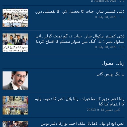
August 08, 2026
0
ڈپٹی کمشنر سارہ حیات کا تحصیل لاوہ کا تفصیلی دورہ
July 28, 2026
0
ڈپٹی کمشنر چکوال سارہ حیات نے گورنمنٹ گرلز ہائی
سکول نمبر 1 تلہ گنگ میں سولر سسٹم کا افتتاح کردیا
July 28, 2026
0
زیادہ مقبول
ن لیگ پھنس گئی
رانا اختر عزیز کے صاحبزادے رانا بلال اختر کا دعوت ولیمہ
کا اہتمام کیا گیا
پیر, دسمبر 18, 2023
0
ایس ایچ او تھانہ ڈھڈیال ملک احمد نوازکا دفتر یونین