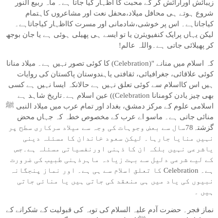
زیبائش اورآرائش کر کے محبت کا اظہار کیا جاتا ہے۔ ماہ ربیع النور
شروع ہوتے ہی محافل میلاد،محفل نعت اور مشاعروں کاہتمام
کیاجاتاہے۔ اس پر خوشی،شادمانی اور مسرت کااظہار کیاجاتاہے۔
لیکن یہاں پرایک کنفیویثرن یا تو ایسے ہی پھیلی ہوئی ہے یا جان بوجھ
کر پھیلائی جاتی ہے۔واللہ عالم!
کہ اسلام میں منانے "(Celebration) کا کوئی تصور نہیں ہے۔ میلاد منانا
کوئی علاقائی، جغرافیائی، ثقافتی یاہندوستان پاکستان کی روایات
ہیں اس کااسلام سے کوئی تعلق نہیں ہے حالانکہ ایسا نہیں ہے کسی
بھی چیز یادن کومنانا Celebration)) عین اسلام ہے۔تاریخ شاہد ہے
اسلامی علوم کے مرکز دمشق، بغداد اور تمام عرب میں میلاد النبی ﷺ
منائی جاتی ہے۔ ماسو اے عرب کے مخصوص خطہ کہ جہاں محض
گزشتہ78سال سے بعض وجوہات کی وجہ سے میلاد سرکاری سطح پر
نہیں منایا جارہا۔ لیکن سعود خاندان کا مسئلہ دینی
یاشرعی نہیں بلکہ ان کا ذہنی اورنفسیاتی مسئلہ ہے۔جس
کے لیے شرعی دلیل سے بہت زیادہ ماہرذہنی طبیب کی ضرورت
ہے۔ Celebration کا تعلق اسلام سے ہی ہے۔ اور نماز پنجگانہ
نبیوں کی یاد میں ہی منعقد کی جاتی ہیں یا منائی جاتی
ہیں ۔
نماز فجر۔ حضرت آدم علیہ السلام کی توبہ کی قبولیت کے شکرانے کے