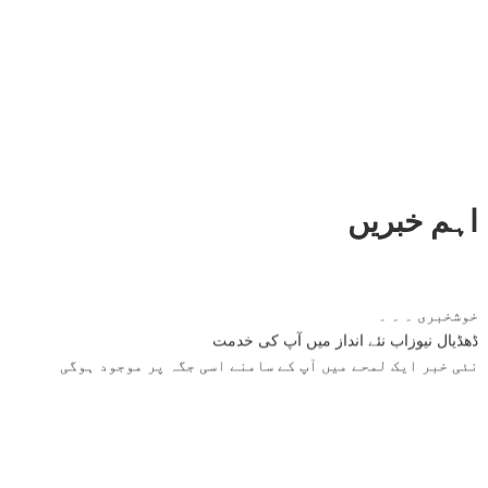
اہم خبریں
خوشخبری ۔ ۔ ۔
ڈھڈیال نیوزاب نئے انداز میں آپ کی خدمت
نئی خبر ایک لمحے میں آپ کے سامنے اسی جگہ پر موجود ہوگی