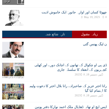
چھوٹا کسان اور اوارہ جانور: ایک خاموش اذیت
May 19, 2025
0
زیادہ مقبول
تازہ شائع شدہ
ن لیگ پھنس گئی
ڈی پی او چکوال کے تھانوں کے اچانک دورے اور کھلی
کچہریوں کے انعقاد کا سلسلہ جاری
پیر, دسمبر 18, 2023
0
رانا اختر عزیز کے صاحبزادے رانا بلال اختر کا دعوت ولیمہ
کا اہتمام کیا گیا
پیر, دسمبر 18, 2023
0
ایس ایچ او تھانہ ڈھڈیال ملک احمد نوازکا دفتر یونین