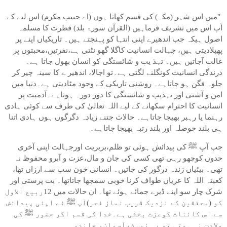
"میں اس شہر (مکہ) کی قسم کھاتا ہوں (اے حبیب مکرم) اس لیے کے
آپ اس میں تشریف فرماہیں (القرآن سورۃ بلد) فطرت کا مسلمہ
اصول ہیکہ جب اندھیرے اپنی انتہا کو پہنچتے ہیں۔ تاریکیاں اپنے پر
پھیلادیتی ہیں، جہالت انسانیت کاگلا گھو نٹتی ہے،نفرتیں،محبتوں پر
غالب آجاتیں ہیں۔ تہذ یب و شائستگی کو انسان بھول جاتا ہے۔
درندگی انسانیت کونگلنے لگتی ہے۔تو اجالا، اندھیر ے کا سینہ چیر کر
جلوہ فگن ہو جاتاہے۔ روشنی تاریکی کے وجود مٹادیتی ہے۔دنیا میں
امن و آشتی اور تہذیب و شائستگی کا دور دورہ ہوتاہے۔آدمیت پر
انسانیت کا احترام سکھانے کے لیے اللہ تعالیٰ کی طرف سے کوئی ہادی
رہنما یا رہبر بھیجا جاتاہے۔ حالات جتنے زیادہ دگرگوں ہوں ہادی اتنا
ہی بلند حوصلہ اور بلند رتبہ بھیجا جاتاہے۔
جب آپ ﷺ کی پیدائش ہوئی تو ظلم،بربریت اورجہالت اپنی آخری
حدوں کوچھو رہی تھی کسی کی جان و مال،عزت و آبرو محفوظ نہ
تھی۔ بیٹیاں زندہ درگور کی جاتیں۔ انسانی خون سب سے ارزاں تھا،
کعبتہ اللہ کا عریاں طواف کرنا خوبی سمجھا جاتاتھا۔ بت پرستی اور
شرک چار سو اپنے ڈیرے جمائے ہوئے تھا۔ ان حالات میں 12ربیع الاول
کو (محققین کے نزدیک قریب نماز فجر)آپ ﷺ نے اپنی پیدائش
سے اس کائنات کوعزت بخشی ہے۔خدا کی قسم اگر حضور ﷺ کی
ولادت نہ ہوتی تو یہ زمین،آسمان، چاند،