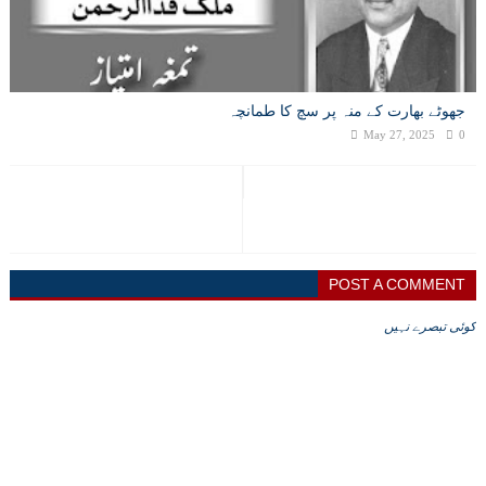
جھوٹے بھارت کے منہ پر سچ کا طمانچہ
May 27, 2025
0
POST A COMMENT
کوئی تبصرے نہیں