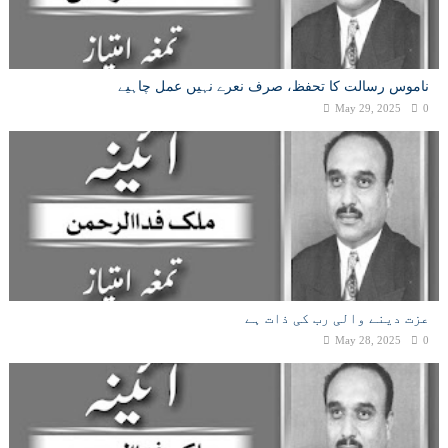
ناموس رسالت کا تحفظ، صرف نعرے نہیں عمل چاہیے
May 29, 2025
0
عزت دینے والی رب کی ذات ہے
May 28, 2025
0