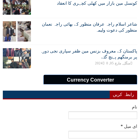
کونسل مین بازار میں کھلی کچہری کا انعقاد
شاعر اسلام راجہ عرفان منظور کے بھائی راجہ نعمان
منظور کی دعوت ولیمہ
پاکستان کے معروف بزنس مین ظفر سپاری نجی دورہ
پر برمنگھم پہنچ گئے
منگل, مارچ 05, 2024
0
Currency Converter
رابطہ کریں
نام
ای میل
*