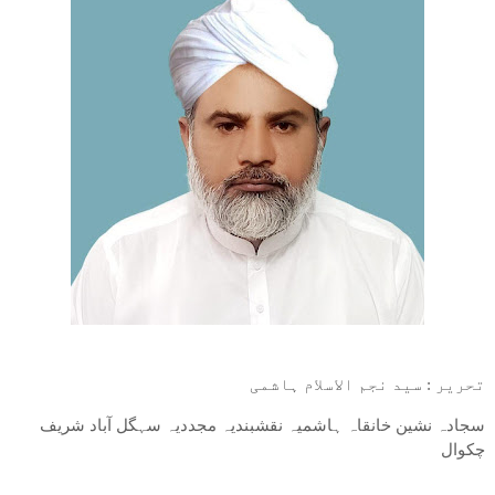
تحریر : سید نجم الاسلام ہاشمی
سجادہ نشین خانقاہ ہاشمیہ نقشبندیہ مجددیہ سہگل آباد شریف
چکوال