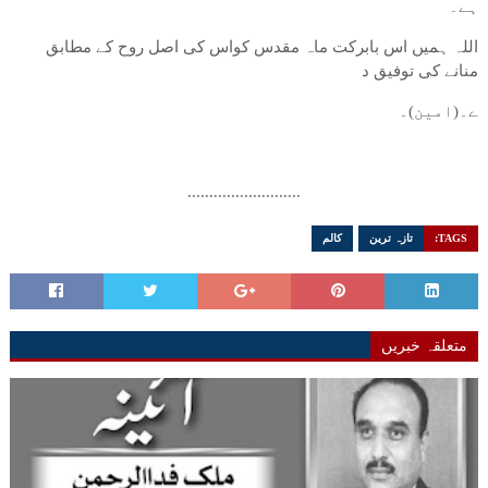
ہے۔
اللہ ہمیں اس بابرکت ماہ مقدس کواس کی اصل روح کے مطابق
منانے کی توفیق د
ے۔(امین)۔
..........................
TAGS:
تازہ ترین
کالم
متعلقہ خبریں