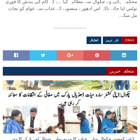
محکمہ ہائی وے چکوال سے مطالبہ کیا ہے کہ کام کی بندش کا فوری
نوٹس لیا جائے تاکہ اس ادھورے منصوبے کے عذاب سے عوام کو نجات
مل سکے۔
..........................
TAGS:
تازہ ترین
ڈھڈیال
متعلقہ خبریں
ڈپٹی کمشنر چکوال سارہ حیات کا مریم نواز ہسپتال اور پارک کا دورہ