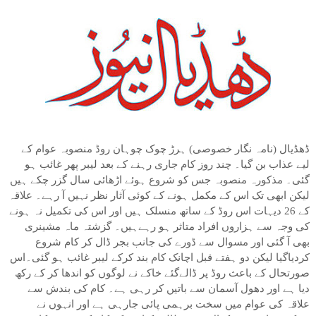
ڈھڈیال (نامہ نگار خصوصی) ہرڑ چوک چوہان روڈ منصوبہ عوام کے
لیے عذاب بن گیا۔ چند روز کام جاری رہنے کے بعد لیبر پھر غائب ہو
گئی۔ مذکورہ منصوبہ جس کو شروع ہوئے اڑھائی سال گزر چکے ہیں
لیکن ابھی تک اس کے مکمل ہونے کے کوئی آثار نظر نہیں آ رہے۔ علاقہ
کے 26 دیہات اس روڈ کے ساتھ منسلک ہیں اور اس کی تکمیل نہ ہونے
کی وجہ سے ہزاروں افراد متاثر ہو رہےہیں۔ گزشتہ ماہ مشینری
بھی آ گئی اور مسوال سے ڈورے کی جانب بجر ڈال کر کام شروع
کردیاگیا لیکن دو ہفتے قبل اچانک کام بند کرکے لیبر غائب ہو گئی۔اس
صورتحال کے باعث روڈ پر ڈالےگئے خاکے نے لوگوں کو اندھا کر کے رکھ
دیا ہے اور دھول آسمان سے باتیں کر رہی ہے۔ کام کی بندش سے
علاقہ کی عوام میں سخت برہمی پائی جارہی ہے اور انہوں نے