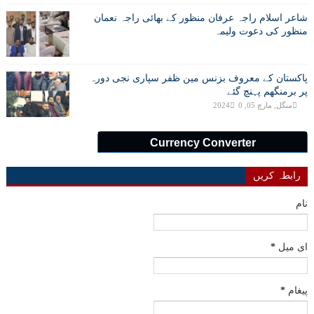
شاعر اسلام راجہ عرفان منظور کے بھائی راجہ نعمان
منظور کی دعوت ولیمہ
پاکستان کے معروف بزنس مین ظفر سپاری نجی دورہ
پر برمنگھم پہنچ گئے
منگل, مارچ 05, 2024
0
Currency Converter
رابطہ کریں
نام
ای میل
*
پیغام
*