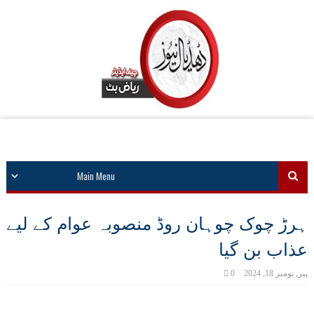
ہرڑ چوک چوہان روڈ منصوبہ عوام کے لیے
عذاب بن گیا
پیر, نومبر 18, 2024
0