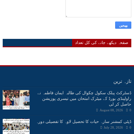
صفحہ دیکھے جانے کی کل تعداد
تازہ ترین
ڈسٹرکٹ پبلک سکول چکوال کی طالبہ ایمان فاطمہ نے
راولپنڈی بورڈ کے میٹرک امتحان میں تیسری پوزیشن
حاصل کر لی
August 08, 2026
0
ڈپٹی کمشنر سارہ حیات کا تحصیل لاوہ کا تفصیلی دورہ
July 28, 2026
0