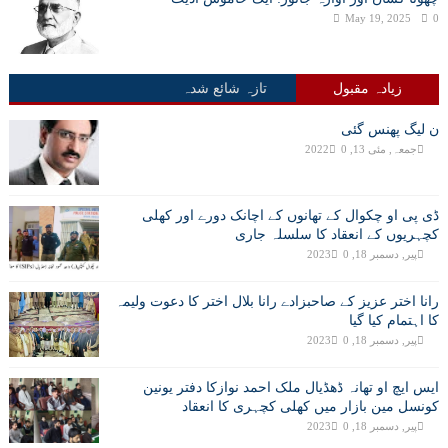
May 19, 2025
0
زیادہ مقبول
تازہ شائع شدہ
ن لیگ پھنس گئی
جمعہ, مئی 13, 2022
0
ڈی پی او چکوال کے تھانوں کے اچانک دورے اور کھلی
کچہریوں کے انعقاد کا سلسلہ جاری
پیر, دسمبر 18, 2023
0
رانا اختر عزیز کے صاحبزادے رانا بلال اختر کا دعوت ولیمہ
کا اہتمام کیا گیا
پیر, دسمبر 18, 2023
0
ایس ایچ او تھانہ ڈھڈیال ملک احمد نوازکا دفتر یونین
کونسل مین بازار میں کھلی کچہری کا انعقاد
پیر, دسمبر 18, 2023
0