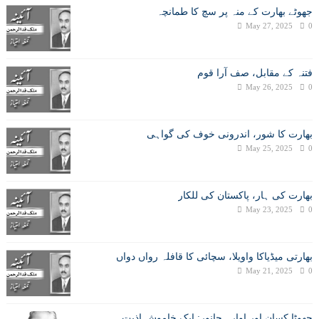
جھوٹے بھارت کے منہ پر سچ کا طمانچہ
May 27, 2025
0
فتنہ کے مقابل، صف آرا قوم
May 26, 2025
0
بھارت کا شور، اندرونی خوف کی گواہی
May 25, 2025
0
بھارت کی ہار، پاکستان کی للکار
May 23, 2025
0
بھارتی میڈیاکا واویلا، سچائی کا قافلہ رواں دواں
May 21, 2025
0
چھوٹا کسان اور اوارہ جانور: ایک خاموش اذیت