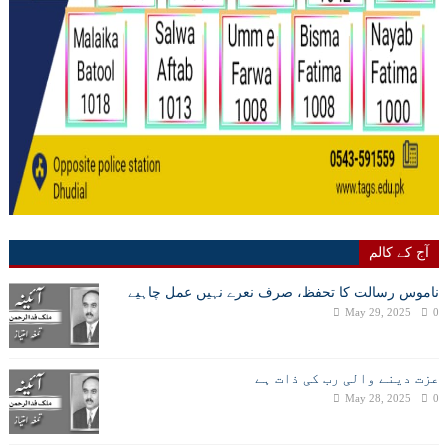
آج کے کالم
ناموس رسالت کا تحفظ، صرف نعرے نہیں عمل چاہیے
May 29, 2025
0
عزت دینے والی رب کی ذات ہے
May 28, 2025
0