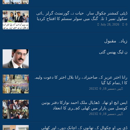
ڈپٹی کمشنر چکوال سارہ حیات نے گورنمنٹ گرلز ہائی
سکول نمبر 1 تلہ گنگ میں سولر سسٹم کا افتتاح کردیا
July 28, 2026
0
زیادہ مقبول
ن لیگ پھنس گئی
رانا اختر عزیز کے صاحبزادے رانا بلال اختر کا دعوت ولیمہ
کا اہتمام کیا گیا
پیر, دسمبر 18, 2023
0
ایس ایچ او تھانہ ڈھڈیال ملک احمد نوازکا دفتر یونین
کونسل مین بازار میں کھلی کچہری کا انعقاد
پیر, دسمبر 18, 2023
0
ڈی پی او چکوال کے تھانوں کے اچانک دورے اور کھلی