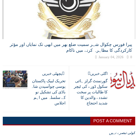
پیرا فورس چکوال شہر سمیت ضلع بھر میں ابھی تک نمایاں اور مؤثر
کارکردگی کا مظاہرہ کرنے میں ناکام
January 04, 2026
0
اگلی خبریں
پچھلی خبریں
گورنمنٹ گرلز ہائی
تحریک لبیک پاکستان
سکول ڈورے کی ٹیچر
یوسی چوآسیدن شاہ
کا طالبات پر سخت
باڈی کی تشکیل نو
تشدد ، والدین کا
کے سلسلہ میں اہم
شدید احتجاج
اجلاس
POST A COMMENT
کوئی تبصرے نہیں