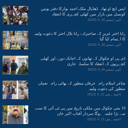
ایس ایچ او تھانہ ڈھڈیال ملک احمد نوازکا دفتر یونین
کونسل مین بازار میں کھلی کچہری کا انعقاد
پیر, دسمبر 18, 2023
0
رانا اختر عزیز کے صاحبزادے رانا بلال اختر کا دعوت ولیمہ
کا اہتمام کیا گیا
پیر, دسمبر 18, 2023
0
ڈی پی او چکوال کے تھانوں کے اچانک دورے اور کھلی
کچہریوں کے انعقاد کا سلسلہ جاری
پیر, دسمبر 18, 2023
0
شاعر اسلام راجہ عرفان منظور کے بھائی راجہ نعمان
منظور کی دعوت ولیمہ
جمعہ, مئی 13, 2022
0
19 مئی چکوال میں ملکی تاریخ میں پی ٹی آئی کا سب
سے بڑا جلسہ ہوگا سردار آفتاب اکبر خان
جمعہ, مئی 13, 2022
0