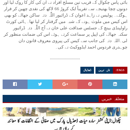
بائی پاس چکوال کے قریب تین مسلح افراد نے ان کی کار کا روک لیا اور
دونوں چچا بھتیجے سے تقریباً ایک کروڑ 66 لاکھ کی نقدی چھین کر فرار
ہوگئے۔ پولیس نے زاہد اعوان کے ڈرائیور اللّٰہ دتہ ساکن جھالے کو بھی
اس کیس میں ملوث ہونے کے شبہ میں گرفتار کر لیا تھا۔ہائی کورٹ
راولپنڈی بینچ کے جسٹس صداقت علی خان نے آج اللّٰہ دتہ ڈرائیور
سکنہ جھالے کی اپیل پر سماعت کرتے ہوئے اس کی ضمانت منظور کر
لی۔اللہ دتہ کی جانب سے کیس کی پیروی معروف قانون دان
چوہدری فردوس احمد ایڈووکیٹ نے کی۔
..........................
TAGS:
تازہ ترین
ڈھڈیال
متعلقہ خبریں