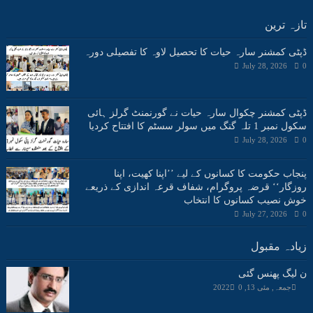
تازہ ترین
ڈپٹی کمشنر سارہ حیات کا تحصیل لاوہ کا تفصیلی دورہ
July 28, 2026
0
ڈپٹی کمشنر چکوال سارہ حیات نے گورنمنٹ گرلز ہائی
سکول نمبر 1 تلہ گنگ میں سولر سسٹم کا افتتاح کردیا
July 28, 2026
0
پنجاب حکومت کا کسانوں کے لیے ’’اپنا کھیت، اپنا
روزگار‘‘ قرضہ پروگرام، شفاف قرعہ اندازی کے ذریعے
خوش نصیب کسانوں کا انتخاب
July 27, 2026
0
زیادہ مقبول
ن لیگ پھنس گئی
جمعہ, مئی 13, 2022
0