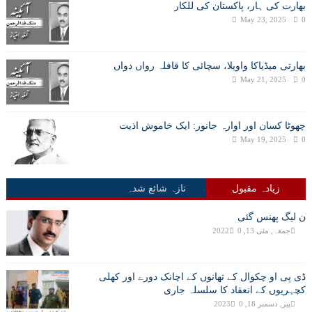
بھارت کی ہار، پاکستان کی للکار
May 23, 2025
0
بھارتی میڈیاکا واویلا، سچائی کا قافلہ رواں دواں
May 21, 2025
0
چھوٹا کسان اور اوارہ جانور: ایک خاموش اذیت
May 19, 2025
0
زیادہ مقبول
تازہ شائع شدہ
ن لیگ پھنس گئی
جمعہ, مئی 13, 2022
0
ڈی پی او چکوال کے تھانوں کے اچانک دورے اور کھلی
کچہریوں کے انعقاد کا سلسلہ جاری
پیر, دسمبر 18, 2023
0