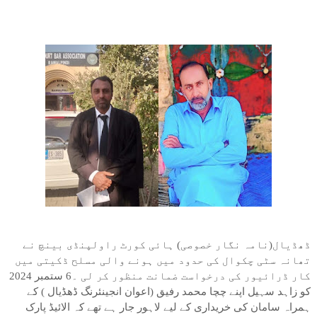
ڈھڈیال(نامہ نگار خصوصی) ہائی کورٹ راولپنڈی بینچ نے
تھانہ سٹی چکوال کی حدود میں ہونے والی مسلح ڈکیتی میں
کار ڈرائیور کی درخواست ضمانت منظور کر لی ۔6 ستمبر 2024
کو زاہد سہیل اپنے چچا محمد رفیق (اعوان انجینئرنگ ڈھڈیال ) کے
ہمراہ سامان کی خریداری کے لیے لاہور جار ہے تھے کہ الائیڈ پارک