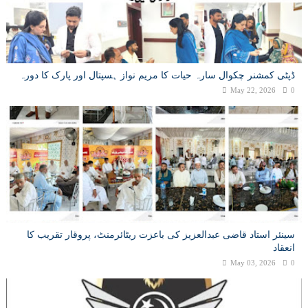
ڈپٹی کمشنر چکوال سارہ حیات کا مریم نواز ہسپتال اور پارک کا دورہ
May 22, 2026
0
سینئر استاد قاضی عبدالعزیز کی باعزت ریٹائرمنٹ، پروقار تقریب کا
انعقاد
May 03, 2026
0