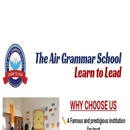
خوشخبری ۔ ۔ ۔
ڈھڈیال نیوزاب نئے انداز میں آپ کی خدمت
نئی خبر ایک لمحے میں آپ کے سامنے اسی جگہ پر موجود ہوگی