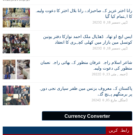
رانا اختر عزیز کے صاحبزادے رانا بلال اختر کا دعوت ولیمہ
کا اہتمام کیا گیا
پیر, دسمبر 18, 2023
0
ایس ایچ او تھانہ ڈھڈیال ملک احمد نوازکا دفتر یونین
کونسل مین بازار میں کھلی کچہری کا انعقاد
پیر, دسمبر 18, 2023
0
شاعر اسلام راجہ عرفان منظور کے بھائی راجہ نعمان
منظور کی دعوت ولیمہ
جمعہ, مئی 13, 2022
0
پاکستان کے معروف بزنس مین ظفر سپاری نجی دورہ
پر برمنگھم پہنچ گئے
منگل, مارچ 05, 2024
0
Currency Converter
رابطہ کریں