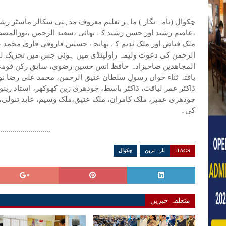
چکوال (نامہ نگار ) ماہر تعلیم معروف مذہبی سکالر ماسٹر رش
،عاصم رشید اور حسن رشید کے بھائی ،سعید الرحمن ،نورالمصطف
ملک فیاض اور ملک ندیم کے بھانجے حسنین فاروقی قاری محمد 
الرحمن کی دعوت ولیمہ راولپنڈی میں ہوئی جس میں تحریک لبی
المجاھدین صاحبزادہ حافظ انس حسین رضوی، سابق رکن قومی
یافتہ ثناء خواں رسولِ سلطان عتیق الرحمن، محمد علی رضا نو
ڈاکٹر عمر لیاقت، ڈاکٹر باسط، چودھری زین کھوکھر، استاد ربنو
چودھری عمیر، ملک کامران، ملک عتیق،ملک وسیم، عابد تنولی،
کی۔
..........................
TAGS:
تازہ ترین
چکوال
متعلقہ خبریں