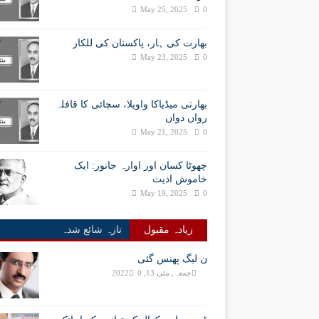
May 25, 2025
0
بھارت کی ہار، پاکستان کی للکار
May 23, 2025
0
بھارتی میڈیاکا واویلا، سچائی کا قافلہ
رواں دواں
May 21, 2025
0
چھوٹا کسان اور اوارہ جانور: ایک
خاموش اذیت
May 19, 2025
0
زیادہ مقبول
تازہ شائع شدہ
ن لیگ پھنس گئی
جمعہ, مئی 13, 2022
0