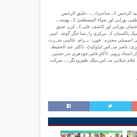
ید الرحمن کے صاحبزادہے ،خلیق الرحمن
ی نورانی اور ضیاء المصطفیٰ کے بھتیجے،
عثمان نورانی اور کاشف علی کے کزن عتیق
ک پاکستان کے مرکزی راہنما جگر گوشہ امیر
 اسمبلی محترمہ فوزیہ بہرام، عالمی شہرت
ری، ناصر منہاس ایڈوکیٹ، ڈاکٹر عبد الحفیظ،
از،استاد پرویز، ڈاکٹرعامر،چودھری نذر حسین،
 غلام جیلانی منہاس،ملک ظفرودیگر نے شرکت