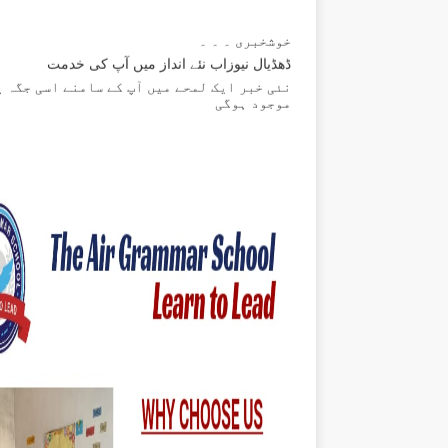
خوشخبری ۔ ۔ ۔
ڈھڈیال نیوزاب نئے انداز میں آپ کی خدمت
نئی خبر ایک لمحے میں آپ کے سامنے اسی جگہ پ
موجود ہوگی