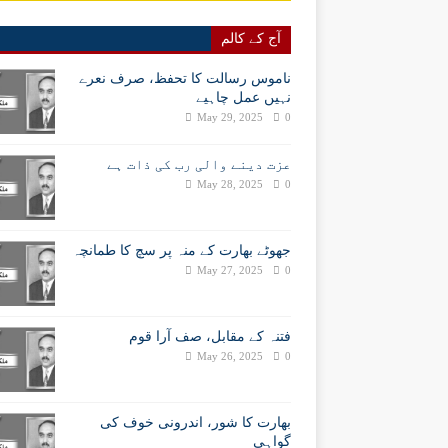
آج کے کالم
ناموس رسالت کا تحفظ، صرف نعرے
نہیں عمل چاہیے
May 29, 2025
0
عزت دینے والی رب کی ذات ہے
May 28, 2025
0
جھوٹے بھارت کے منہ پر سچ کا طمانچہ
May 27, 2025
0
فتنہ کے مقابل، صف آرا قوم
May 26, 2025
0
بھارت کا شور، اندرونی خوف کی
گواہی