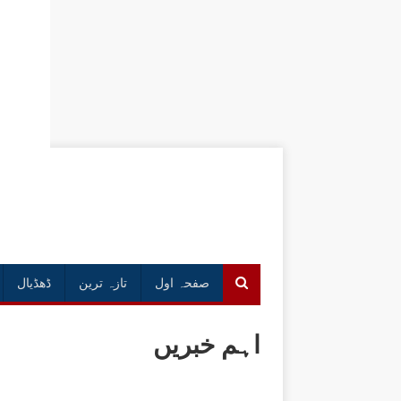
صفحہ اول
تازہ ترین
ڈھڈیال
اہم خبریں