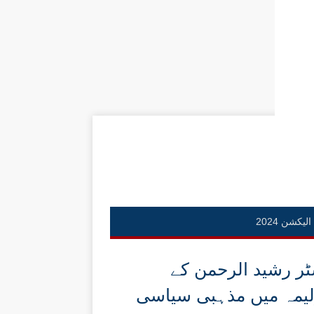
الیکشن 2024
ر رشید الرحمن کے
لیمہ میں مذہبی سیاسی