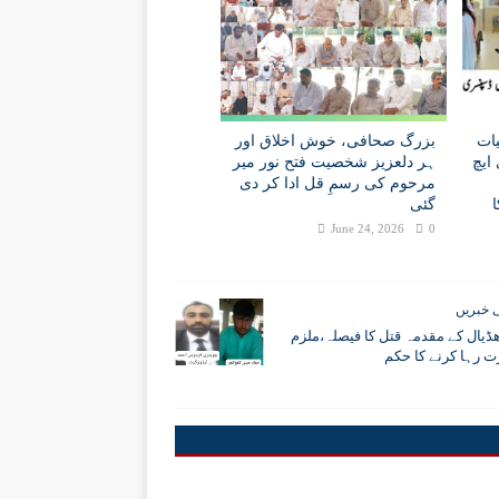
ات
بزرگ صحافی، خوش اخلاق اور
ایچ
ہر دلعزیز شخصیت فتح نور میر
مرحوم کی رسمِ قل ادا کر دی
گئی
June 24, 2026
0
 خبریں
ھڈیال کے مقدمہ قتل کا فیصلہ،ملزم
ت رہا کرنے کا حکم