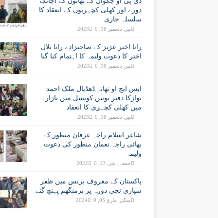
ڈی پی او چکوال کے تھانوں کے اچانک
دورے اور کھلی کچہریوں کے انعقاد کا
سلسلہ جاری
پیر, دسمبر 18, 2023
0
رانا اختر عزیز کے صاحبزادے رانا بلال
اختر کا دعوت ولیمہ کا اہتمام کیا گیا
پیر, دسمبر 18, 2023
0
ایس ایچ او تھانہ ڈھڈیال ملک احمد
نوازکا دفتر یونین کونسل مین بازار
میں کھلی کچہری کا انعقاد
پیر, دسمبر 18, 2023
0
شاعر اسلام راجہ عرفان منظور کے
بھائی راجہ نعمان منظور کی دعوت
ولیمہ
جمعہ, مئی 13, 2022
0
پاکستان کے معروف بزنس مین ظفر
سپاری نجی دورہ پر برمنگھم پہنچ گئے
منگل, مارچ 05, 2024
0