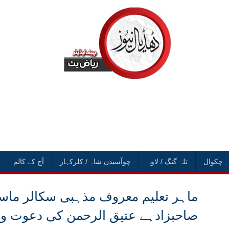
چکوال
تلہ گنگ / لاوہ
چوآسیدن شاہ / کلرکہار
آج کے کالم
ماہر تعلیم معروف مذہبی سکالر ماسٹ
صاحبزادہے عتیق الرحمن کی دعوت و