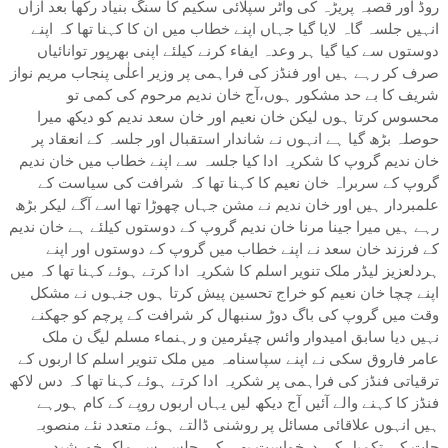
روڈ اور قصبہ پریڑہ کی واٹر سپلائی سکیم کا سنگ بنیاد رکھا بعد ازاں
انہیں جلسہ گاہ لایا گیا جہاں اپنے خطاب میں ان کا کہنا تھا کہ اپنے
دوستوں سے کیا گیا ہر وعدہ ایفاء کرنے کیلئے اپنی بھرپور توانائیاں
صرف کر رہے ہیں اور فنڈز کی فراہمی پر وزیر اعلٰی پنجاب مریم نواز
شریف کا بے حد مشکور ہوں،آج خان ندیم مرحوم کی کمی تو
محسوس کرتا ہوں لیکن خان نعیم اور خان سعد ندیم کو دیکھ میرا
حوصلہ بڑھ گیا ہے انہوں نے شاندار استقبال اور جلسہ کے انعقاد پر
خان ندیم گروپ کا شکریہ ادا کیا جلسہ سے اپنے خطاب میں خان ندیم
گروپ کے سربراہ خان نعیم کا کہنا تھا کہ شرافت کی سیاست کے
علمبردار ہیں اور خان ندیم نے مشن جہاں چھوڑا تھا اسے آگے لیکر بڑھ
رہے ہیں میرا جینا مرنا خان ندیم گروپ کے دوستوں کیلئے ہے خان ندیم
کے فرزند خان سعد نے اپنے خطاب میں گروپ کے دوستوں اور اپنے
ہردلعزیز لیڈر ملک تنویر اسلم کا شکریہ ادا کرتے ہوئے کہنا تھا کہ میں
اپنے چچا خان نعیم کو خراج تحسین پیش کرتا ہوں جنہوں نے مشکل
وقت میں گروپ کی باگ دوڑ سنبھال کر شرافت کے پرچم کو جھکنے
نہیں دیا سابق امیدوار وائس چیئرمین و رہنماء مسلم لیگ ن ملک
عامر فاروق سکی نے اپنے سپاسنامہ میں ملک تنویر اسلم کا اربوں کے
ترقیاتی فنڈز کی فراہمی پر شکریہ ادا کرتے ہوئے کہنا تھا کہ دس لاکھ
فنڈز کا کہنے والے آئیں آج دیکھ لیں یہاں اربوں روپے کے کام ہورہے
ہیں انہوں علاقائی مسائل پر روشنی ڈالتے ہوئے متعدد نئے منصوبہ
جات کی تکمیل کی درخواست بھی کی،جلسہ سے ملک خورشید