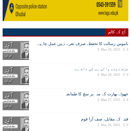
آج کے کالم
ناموس رسالت کا تحفظ، صرف نعرے نہیں عمل چاہیے
May 29, 2025
0
عزت دینے والی رب کی ذات ہے
May 28, 2025
0
جھوٹے بھارت کے منہ پر سچ کا طمانچہ
May 27, 2025
0
فتنہ کے مقابل، صف آرا قوم
May 26, 2025
0