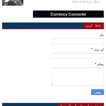
منگل, مارچ 05, 2024
0
Currency Converter
رابطہ کریں
نام
ای میل
*
پیغام
*
صفحہ دیکھے جانے کی کل تعداد