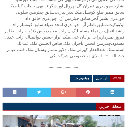
بشارت،چوہدری عمران گل بھروال اور دیگر نے بھی خطاب کیا جبکہ
سابق ممبر ضلع کونسل ملک نذیر نیازی،سابق چیئرمین سلوئی
چوہدری بشیر گجر،سابق چیئرمین آڑہ چوہدری خالق داد
ایڈووکیٹ،سابق ناظم آڑہ چوہدری امجد ضیاء،سابق کونسلر راجہ
راشد اقبال، رہنماء مسلم لیگ ن راجہ محمدیونس ڈنڈوت،راجہ طاہر
فیروز نمبردار،راجہ برہان غنی،ملک ابرار حسین دوالمیال، راجہ عدنان
مسعود،چیئرمین انجمن تاجران ملک فیاض الحسن،ملک عبداللہ
اسلم،ملک عبدالغفار کھرلی،ملک دلاور ممتاز وسنال،ملک قلب عباس
جٹ،اللہ دتہ اے ڈی نے خصوصی شرکت کی۔
..........................
TAGS:
تازہ ترین
چوآسیدن شاہ
متعلقہ خبریں