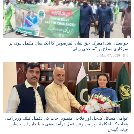
چوآسیدن شاہ!معرکہ حق بنیان المرصوص کا ایک سال مکمل ہونے پر
سرکاری سطح پر "سطحی ریلی"
May 07, 2026
0
عوامی مسائل کےحل اور فلاحی منصوبہ جات کی تکمیل کیلئے وزیراعلیٰ
پنجاب کے احکامات پر من وعن عمل درآمد یقینی بنایا جارہا ہے، سارہ
حیات گوندل