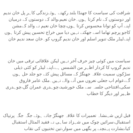
شرافت کی سیاست کا جھنڈا بلند رکھتے ہوئےزندگی کاہر پل خان ندیم
اور دوستوں کے نام کرتا ہوں۔خان نعیم،والد کے دوستوں کے درمیان
اپنے آپ کو توانا محسوس کرتا ہوں،چچا خان نعیم نے والد کےمشن
کاجو پرچم تھاما اسے جھکنے نہیں دیا میں خراج تحسین پیش کرتا ہوں
اپنےلیڈر ملک تنویر اسلم اور خان ندیم گروپ کو۔خان سعد ندیم خان
سیاست میں کوئی چیز حرف آخر نہیں لیکن علاقائی ترقی میں خان
ندیم گروپ کا کردار اظہر من الشمس ہے،اپنے لیڈر کو کئی ذیلی
سڑکوں سمیت علاقہ جھنگڑ کے مسائل پیش کئے جو جلد حل ہوں
گے،عوام اب جعلی نعروں میں آنے والے نہیں۔ملک عامر فاروق
سکی،افتتاحی جلسہ سے ملک خورشید،چوہدری عمران گل،چوہدری
ظہیر اور دیگر کا خطاب
قبل ازیں شہنشاہ تعمیرات کا علاقہ جھنگڑ جاتے ہوئے جگہ جگہ پرتپاک
استقبال،سرائیں چوک میں شہزاد ساہی نے فقید المثال استقبال
کیا،بشارت پہنچنے پر بگھی میں سوار،تین تختیوں کی نقاب