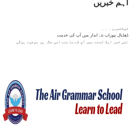
اہم خبریں
خوشخبری ۔ ۔ ۔
ڈھڈیال نیوزاب نئے انداز میں آپ کی خدمت
نئی خبر ایک لمحے میں آپ کے سامنے اسی جگہ پر موجود ہوگی