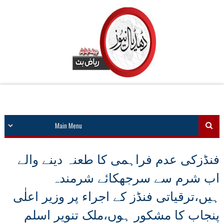
فنڈزکی عدم فراہمی کا طعنہ دینے والے
اب شرم سے سرجھکائے شرمندہ
ہیں،ترقیاتی فنڈز کے اجراء پر وزیر اعلٰی
پنجاب کا مشکور ہوں،ملک تنویر اسلم