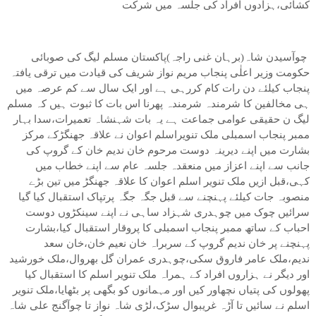
کشائی،ہزادوں افراد کی جلسہ میں شرکت
چوآسیدن شاہ(برہان غنی راجہ)پاکستان مسلم لیگ کی صوبائی
حکومت وزیر اعلٰی پنجاب مریم نواز شریف کی قیادت میں ترقی یافتہ
پنجاب کیلئے دن رات کام کررہی ہے اور ایک سال سے کم عرصہ میں
ہی مخالفین کا شرمندہ شرمندہ پھرنا اس بات کا ثبوت ہیں کہ مسلم
لیگ ن حقیقی عوامی جماعت ہے یہ بات شہنشاہ تعمیرات،سدا بہار
ممبر پنجاب اسمبلی ملک تنویراسلم اعوان نے علاقہ جھنگڑکے مرکز
بشارت میں اپنے دیرینہ دوست مرحوم خان ندیم خان کے گروپ کی
جانب سے اپنے اعزاز میں منعقدہ جلسہ عام سے اپنے خطاب میں
کہی،قبل ازیں ملک تنویر اسلم اعوان کا علاقہ جھنگڑ میں تین بڑے
منصوبہ جات کیلئے پہنچنے سے قبل جگہ جگہ پرتپاک استقبال کیا گیا
سرائیں چوک میں چوہدری شہزاد ساہی نے اپنے سینکڑوں دوست
احباب کے ساتھ ممبر پنجاب اسمبلی کا پروقار استقبال کیا،بشارت
پہنچنے پر خان ندیم گروپ کے سربراہ خان نعیم خان،خان سعد
ندیم،ملک عامر فاروق سکی،چوہدری عمران گل بھروال،ملک خورشید
اور دیگر نے ہزاروں افراد کے ہمراہ ملک تنویر اسلم کا استقبال کیا
پھولوں کی پتیاں نچھاور کیں اور مہمانوں کو بگھی پر بٹھایا،ملک تنویر
اسلم نے سائیں تا آڑہ غریبوال سڑک،لڑی شاہ نواز تا چوآگنج علی شاہ