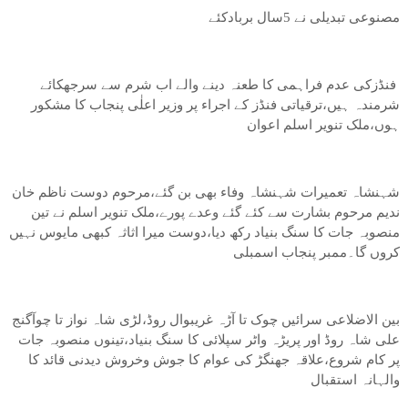
مصنوعی تبدیلی نے 5سال بربادکئے
فنڈزکی عدم فراہمی کا طعنہ دینے والے اب شرم سے سرجھکائے
شرمندہ ہیں،ترقیاتی فنڈز کے اجراء پر وزیر اعلٰی پنجاب کا مشکور
ہوں،ملک تنویر اسلم اعوان
شہنشاہ تعمیرات شہنشاہ وفاء بھی بن گئے،مرحوم دوست ناظم خان
ندیم مرحوم بشارت سے کئے گئے وعدے پورے،ملک تنویر اسلم نے تین
منصوبہ جات کا سنگ بنیاد رکھ دیا،دوست میرا اثاثہ کبھی مایوس نہیں
کروں گا۔ممبر پنجاب اسمبلی
بین الاضلاعی سرائیں چوک تا آڑہ غریبوال روڈ،لڑی شاہ نواز تا چوآگنج
علی شاہ روڈ اور پریڑہ واٹر سپلائی کا سنگ بنیاد،تینوں منصوبہ جات
پر کام شروع،علاقہ جھنگڑ کی عوام کا جوش وخروش دیدنی قائد کا
والہانہ استقبال