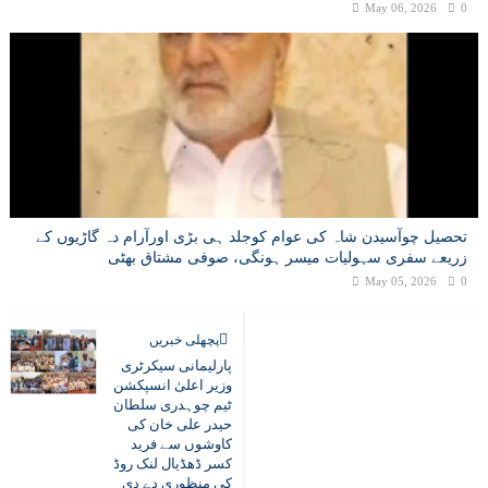
May 06, 2026
0
تحصیل چوآسیدن شاہ کی عوام کوجلد ہی بڑی اورآرام دہ گاڑیوں کے
زریعے سفری سہولیات میسر ہونگی، صوفی مشتاق بھٹی
May 05, 2026
0
پچھلی خبریں
پارلیمانی سیکرٹری
وزیر اعلیٰ انسپکشن
ٹیم چوہدری سلطان
حیدر علی خان کی
کاوشوں سے فرید
کسر ڈھڈیال لنک روڈ
کی منظوری دے دی