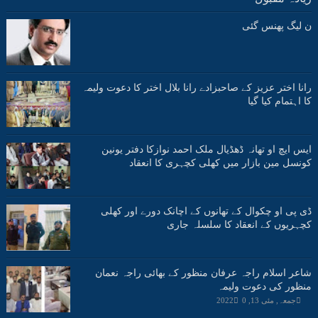
ن لیگ پھنس گئی
رانا اختر عزیز کے صاحبزادے رانا بلال اختر کا دعوت ولیمہ
کا اہتمام کیا گیا
ایس ایچ او تھانہ ڈھڈیال ملک احمد نوازکا دفتر یونین
کونسل مین بازار میں کھلی کچہری کا انعقاد
ڈی پی او چکوال کے تھانوں کے اچانک دورے اور کھلی
کچہریوں کے انعقاد کا سلسلہ جاری
شاعر اسلام راجہ عرفان منظور کے بھائی راجہ نعمان
منظور کی دعوت ولیمہ
جمعہ, مئی 13, 2022
0