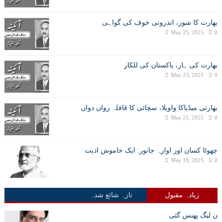
بھارت کا شور، اندرونی خوف کی گواہی
May 25, 2025
0
بھارت کی ہار، پاکستان کی للکار
May 23, 2025
0
بھارتی میڈیاکا واویلا، سچائی کا قافلہ رواں دواں
May 21, 2025
0
چھوٹا کسان اور اوارہ جانور: ایک خاموش اذیت
May 19, 2025
0
زیادہ مقبول
تازہ شائع شدہ
ن لیگ پھنس گئی