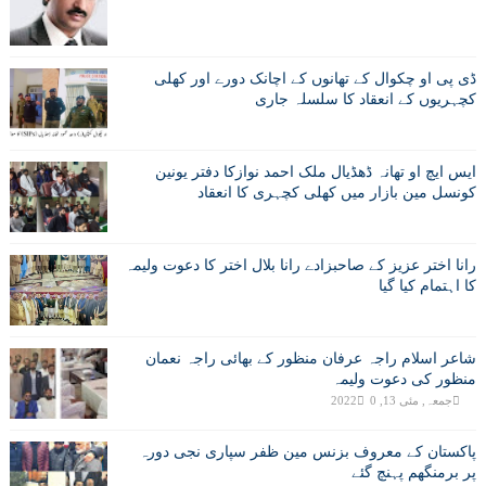
ڈی پی او چکوال کے تھانوں کے اچانک دورے اور کھلی
کچہریوں کے انعقاد کا سلسلہ جاری
ایس ایچ او تھانہ ڈھڈیال ملک احمد نوازکا دفتر یونین
کونسل مین بازار میں کھلی کچہری کا انعقاد
رانا اختر عزیز کے صاحبزادے رانا بلال اختر کا دعوت ولیمہ
کا اہتمام کیا گیا
شاعر اسلام راجہ عرفان منظور کے بھائی راجہ نعمان
منظور کی دعوت ولیمہ
جمعہ, مئی 13, 2022
0
پاکستان کے معروف بزنس مین ظفر سپاری نجی دورہ
پر برمنگھم پہنچ گئے