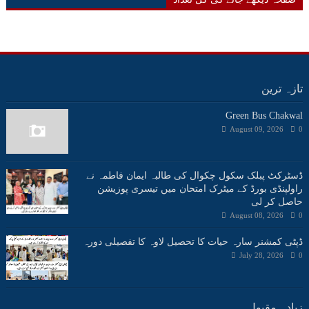
تازہ ترین
Green Bus Chakwal
August 09, 2026
0
ڈسٹرکٹ پبلک سکول چکوال کی طالبہ ایمان فاطمہ نے
راولپنڈی بورڈ کے میٹرک امتحان میں تیسری پوزیشن
حاصل کر لی
August 08, 2026
0
ڈپٹی کمشنر سارہ حیات کا تحصیل لاوہ کا تفصیلی دورہ
July 28, 2026
0
زیادہ مقبول