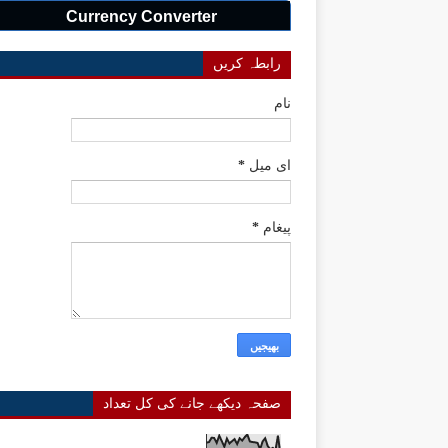
Currency Converter
رابطہ کریں
نام
ای میل
*
پیغام
*
صفحہ دیکھے جانے کی کل تعداد