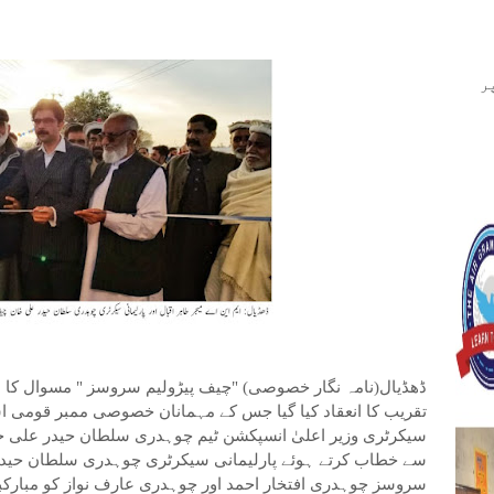
ر
ڈھڈیال(نامہ نگار خصوصی) "چیف پیڑولیم سروسز " مسوال کا افت
تقریب کا انعقاد کیا گیا جس کے مہمانان خصوصی ممبر قومی اسم
سیکرٹری وزیر اعلیٰ انسپکشن ٹیم چوہدری سلطان حیدر علی خان
سے خطاب کرتے ہوئے پارلیمانی سیکرٹری چوہدری سلطان حیدر 
سروسز چوہدری افتخار احمد اور چوہدری عارف نواز کو مبارکبا