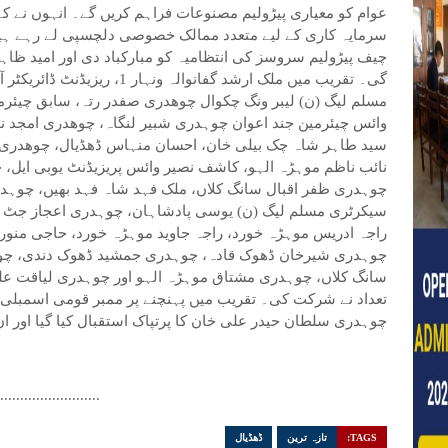
عوام کو معیاری پیڑولیم مصنوعات فراہم کریں گے۔ انہوں نے ک
سرمایہ کاری کے لیے متعدد ممالک خصوصی دلچسپی لے رہے ہیں
چیف پیڑولیم سروسز کی انتظامیہ کو مبارکباد دی اور امید ظاہر ک
گی۔ تقریب میں ملک ارشد گفانوا
مسلم لیگ (ن) لیبر ونگ چکوال چوھدری صفدر رتہ، سابق چیئرم
وائس چیئرمین جند اعوان چوہدری شبیر لنگاہ، چوھدری امجد نو
سید طاہر شاہ چک بیلی خان، احسان منہاس ڈھڈیال، چوھدری
نائب ناظم موہڑہ الہو، کاشف نصیر وائس پریزیڈنٹ یوبی ایل
چوہدری ظفر اقبال سانگ کلاں، ملک فہد شاہ فہد بھیں، چوہد
سیکرٹری مسلم لیگ (ن) یوسی پادشاہان، چوہدری اعجاز جٹ 
راجہ ادریس موہڑہ خورد، راجہ جاوید موہڑہ خورد، حاجی منور
چوہدری شیرخان ڈھوک قادہ، چوہدری جمشید ڈھوک دندی، چوہ
سانگ کلاں، چوہدری مشتاق موہڑہ الہو اور چوہدری لیاقت عل
تعداد نے شرکت کی۔ تقریب میں پہنچنے پر ممبر قومی اسمبلی م
چوہدری سلطان حیدر علی خان کا پرتپاک استقبال کیا گیا اور ان
..........................
TAGS:
تازہ ترین
ڈھڈیال