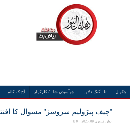
چکوال
تلہ گنگ / لاوہ
چوآسیدن شاہ / کلرکہار
آج کے کالم
"چیف پیڑولیم سروسز" مسوال کا افتتاح
اتوار, فروری 09, 2025
0