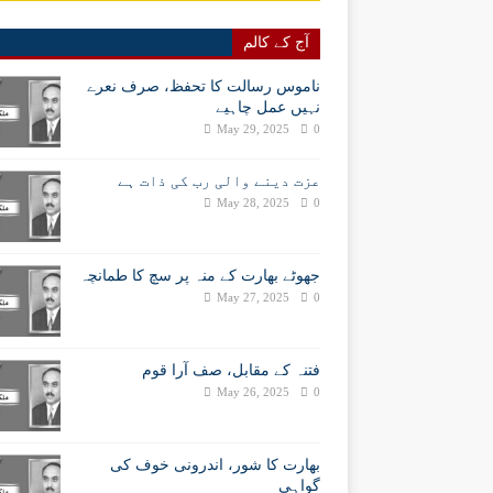
آج کے کالم
ناموس رسالت کا تحفظ، صرف نعرے
نہیں عمل چاہیے
May 29, 2025
0
عزت دینے والی رب کی ذات ہے
May 28, 2025
0
جھوٹے بھارت کے منہ پر سچ کا طمانچہ
May 27, 2025
0
فتنہ کے مقابل، صف آرا قوم
May 26, 2025
0
بھارت کا شور، اندرونی خوف کی
گواہی