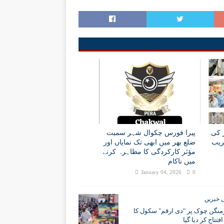
ز کی
پیرا فورس چکوال شہر سمیت
ریب
ضلع بھر میں ابھی تک نمایاں اور
مؤثر کارکردگی کا مظاہرہ کرنے
میں ناکام
January 04, 2026
0
 خبریں
منگن چوک پر "دی ارقم" سکول کا
فتتاح کر دیا گیا