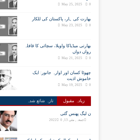
May 25, 2025
0
بھارت کی ہار، پاکستان کی للکار
May 23, 2025
0
بھارتی میڈیاکا واویلا، سچائی کا قافلہ
رواں دواں
May 21, 2025
0
چھوٹا کسان اور اوارہ جانور: ایک
خاموش اذیت
May 19, 2025
0
زیادہ مقبول
تازہ شائع شدہ
ن لیگ پھنس گئی
جمعہ, مئی 13, 2022
0