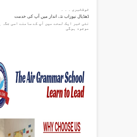
خوشخبری ۔ ۔ ۔
ڈھڈیال نیوزاب نئے انداز میں آپ کی خدمت
نئی خبر ایک لمحے میں آپ کے سامنے اسی جگہ پ
موجود ہوگی