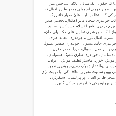
ہا کہ چکوال ایک مثالی علاقہ ہے جس میں
۔ ممبر قومی اسمبلی میجر طاہر اقبال نے
ی کہ انتظامیہ اپنا اعلیٰ معیار قائم رکھے
لہ ونہار 1، ریزیڈنٹ ڈائریکٹر آڈٹ چوہدری سجاد مائر ڈھڈیال،تحصیل صدر
ین چوہدری ظفر الاسلام فرید کسر، سابق
از لنگاہ، چوھدری تطہیر علی چک بیلی خان،
 مسرت اقبال ڈورے، چوھدری محمد عارف
، چوہدری حامد مسوال، چوہدری صفدر ہسولہ،
ری یاسر مغل مسوال، مرزا صفدر جنرل
پادشاہان، چوہدری طارق ڈھوک ھسولیاں،
 موہڑہ خورد، ماسٹر لطیف موہڑہ اعوان،
دری ذوالفقار ڈھوک دندی،چوھدری تیمور
ی بھیں سمیت معززین علاقہ کی ایک بہت بڑی
یجر طاہر اقبال اور پارلیمانی سیکرٹری
 پر پھولوں کی پتیاں نچھاور کی گئیں۔