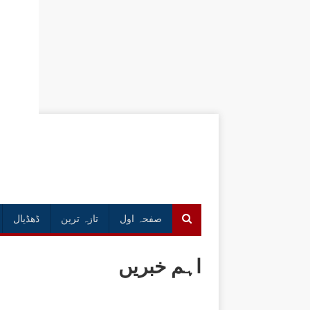
صفحہ اول
تازہ ترین
ڈھڈیال
اہم خبریں