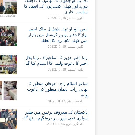
ڈی پی او چکوال کے تھانوں کے اچانک
دورے اور کھلی کچہریوں کے انعقاد کا
سلسلہ جاری
پیر, دسمبر 18, 2023
0
ایس ایچ او تھانہ ڈھڈیال ملک احمد
نوازکا دفتر یونین کونسل مین بازار
میں کھلی کچہری کا انعقاد
پیر, دسمبر 18, 2023
0
رانا اختر عزیز کے صاحبزادے رانا بلال
اختر کا دعوت ولیمہ کا اہتمام کیا گیا
پیر, دسمبر 18, 2023
0
شاعر اسلام راجہ عرفان منظور کے
بھائی راجہ نعمان منظور کی دعوت
ولیمہ
جمعہ, مئی 13, 2022
0
پاکستان کے معروف بزنس مین ظفر
سپاری نجی دورہ پر برمنگھم پہنچ گئے
منگل, مارچ 05, 2024
0