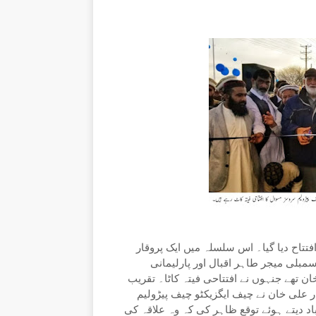
تاح دیا گیا۔ اس سلسلہ میں ایک پروقار
بلی میجر طاہر اقبال اور پارلیمانی
 تھے جنہوں نے افتتاحی فیتہ کاٹا۔ تقریب
علی خان نے چیف ایگزیکٹو چیف پیڑولیم
د دیتے ہوئے توقع ظاہر کی کہ وہ علاقہ کی