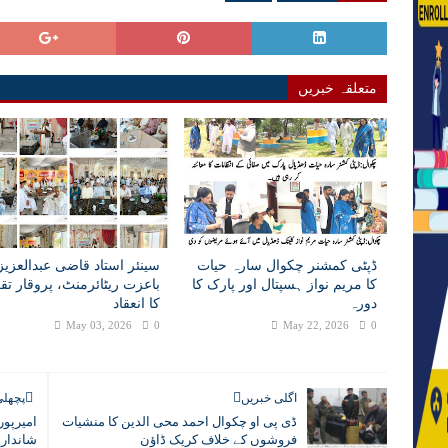
متعلقہ خبریں
ڈپٹی کمشنر چکوال سارہ حیات
سینئر استاد قاضی عبدالعزی
کا مریم نواز ہسپتال اور پارک کا
باعزت ریٹائرمنٹ، پروقار تق
دورہ
کا انعقاد
May 03, 2026
0
May 22, 2026
0
اگلی خبریں
پچھلی
ڈی پی او چکوال احمد محی الدین کا منشیات
امیرپور
فروشوں کے خلاف کریک ڈاﺅن
شاندار ا