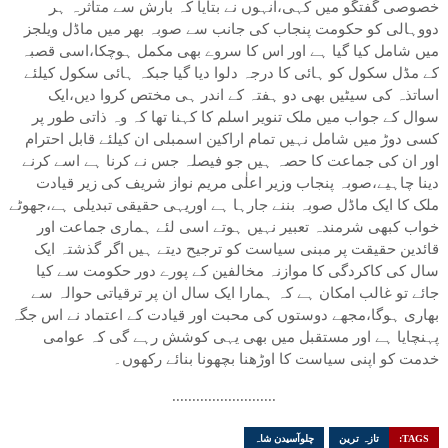
خصوصی گفتگو میں کہی،انہوں نے بتایا کہ بارش سے متاثرہ ہر
دووہالی کو حکومت پنجاب کی جانب سے صوبہ بھر میں ماڈل ویلجز
میں شامل کیا گیا ہے اور اس کا سروے بھی مکمل ہوچکا،اسی قصبہ
کے مڈل سکول کو ہائی کا درجہ دلوا دیا گیا جبکہ ہائی سکول کیلئے
اساتذہ کی سیٹیں بھی دو ہفتہ کے اندر ہی مختص کروا دیں،ایک
سوال کے جواب میں ملک تنویر اسلم کا کہنا تھا کہ وہ ذاتی طور پر
کسی دوڑ میں شامل نہیں تمام اراکین اسمبلی ان کیلئے قابل احترام
اور ان کی جماعت کا حصہ ہیں جو فیصلہ جس نے کرنا ہے اسے کرنے
دینا چاہیے،صوبہ پنجاب وزیر اعلٰی مریم نواز شریف کی زیر قیادت
ملک کا ایک ماڈل صوبہ بننے جارہا ہے اوریہی حقیقی تبدیلی ہے،جھوٹے
خواب کبھی شرمندہ تعبیر نہیں ہوتے اسی لئے ہماری جماعت اور
قائدین حقیقت پر مبنی سیاست کو ترجیح دیتے ہیں اگر گذشتہ ایک
سال کی کاکردگی کا موازنہ مخالفین کے پورے دور حکومت سے کیا
جائے تو غالب امکان ہے کہ ہمارا ایک سال ان پر ترقیاتی حوالہ سے
بھاری ہوگا،مجھے دوستوں کی محبت اور قیادت کے اعتماد نے اس جگہ
پہنچایا ہے اور مستقبل میں بھی یہی کوشش رہے گی کہ عوامی
خدمت کو اپنی سیاست کا اوڑھنا بچھونا بنائے رکھوں۔
..........................
TAGS:
تازہ ترین
چلوآسیدن شاہ