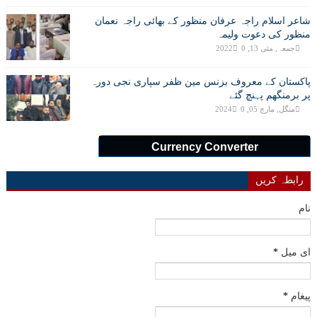
شاعر اسلام راجہ عرفان منظور کے بھائی راجہ نعمان
منظور کی دعوت ولیمہ
جمعہ, مئی 13, 2022
0
پاکستان کے معروف بزنس مین ظفر سپاری نجی دورہ
پر برمنگھم پہنچ گئے
منگل, مارچ 05, 2024
0
Currency Converter
رابطہ کریں
نام
ای میل
*
پیغام
*