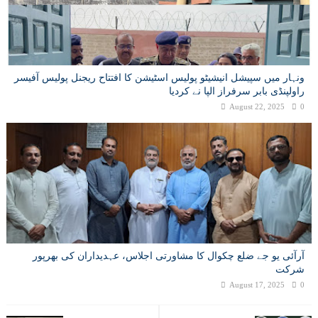
ونہار میں سپیشل انیشیٹو پولیس اسٹیشن کا افتتاح ریجنل پولیس آفیسر
راولپنڈی بابر سرفراز الپا نے کردیا
August 22, 2025
0
آرآئی یو جے ضلع چکوال کا مشاورتی اجلاس، عہدیداران کی بھرپور
شرکت
August 17, 2025
0