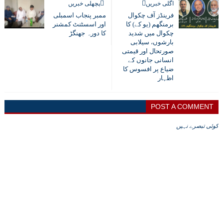
اگلی خبریں
پچھلی خبریں
فرینڈز آف چکوال
ممبر پنجاب اسمبلی
برمنگھم (یو کے) کا
اور اسسٹنٹ کمشنر
چکوال میں شدید
کا دورہ جھنگڑ
بارشوں، سیلابی
صورتحال اور قیمتی
انسانی جانوں کے
ضیاع پر افسوس کا
اظہار
POST A COMMENT
کوئی تبصرے نہیں