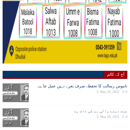
آج کے کالم
ناموس رسالت کا تحفظ، صرف نعرے نہیں عمل چاہیے
May 29, 2025
0
عزت دینے والی رب کی ذات ہے
May 28, 2025
0