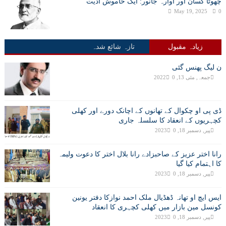
چھوٹا کسان اور اوارہ جانور: ایک خاموش اذیت
May 19, 2025
0
زیادہ مقبول
تازہ شائع شدہ
ن لیگ پھنس گئی
جمعہ, مئی 13, 2022
0
ڈی پی او چکوال کے تھانوں کے اچانک دورے اور کھلی
کچہریوں کے انعقاد کا سلسلہ جاری
پیر, دسمبر 18, 2023
0
رانا اختر عزیز کے صاحبزادے رانا بلال اختر کا دعوت ولیمہ
کا اہتمام کیا گیا
پیر, دسمبر 18, 2023
0
ایس ایچ او تھانہ ڈھڈیال ملک احمد نوازکا دفتر یونین
کونسل مین بازار میں کھلی کچہری کا انعقاد
پیر, دسمبر 18, 2023
0