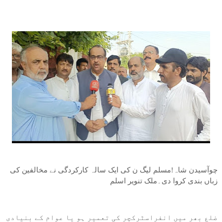
چوآسیدن شاہ!مسلم لیگ ن کی ایک سالہ کارکردگی نے مخالفین کی
زباں بندی کروا دی۔ملک تنویر اسلم
ضلع بھر میں انفراسٹرکچر کی تعمیر ہو یا عوام کے بنیادی