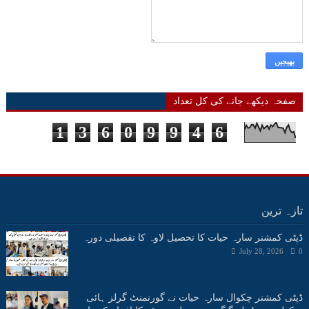
صفحہ دیکھے جانے کی کل تعداد
1
3
6
0
9
9
4
6
تازہ ترین
ڈپٹی کمشنر سارہ حیات کا تحصیل لاوہ کا تفصیلی دورہ
July 28, 2026
0
ڈپٹی کمشنر چکوال سارہ حیات نے گورنمنٹ گرلز ہائی