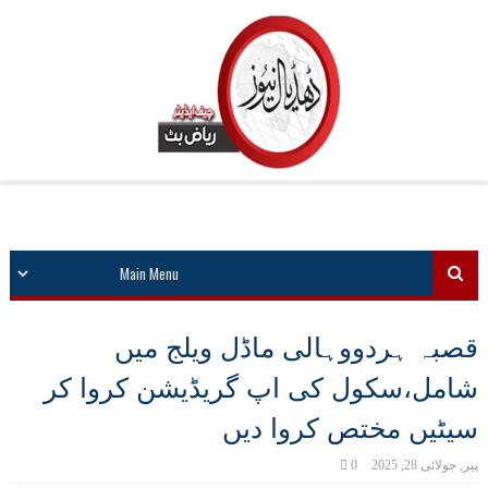
قصبہ ہردووہالی ماڈل ویلج میں
شامل،سکول کی اپ گریڈیشن کروا کر
سیٹیں مختص کروا دیں
پیر, جولائی 28, 2025
0