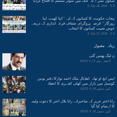
سکول نمبر 1 تلہ گنگ میں سولر سسٹم کا افتتاح کردیا
July 28, 2026
0
پنجاب حکومت کا کسانوں کے لیے ’’اپنا کھیت، اپنا
روزگار‘‘ قرضہ پروگرام، شفاف قرعہ اندازی کے ذریعے
خوش نصیب کسانوں کا انتخاب
July 27, 2026
0
زیادہ مقبول
ن لیگ پھنس گئی
جمعہ, مئی 13, 2022
0
ایس ایچ او تھانہ ڈھڈیال ملک احمد نوازکا دفتر یونین
کونسل مین بازار میں کھلی کچہری کا انعقاد
پیر, دسمبر 18, 2023
0
رانا اختر عزیز کے صاحبزادے رانا بلال اختر کا دعوت ولیمہ
کا اہتمام کیا گیا
پیر, دسمبر 18, 2023
0