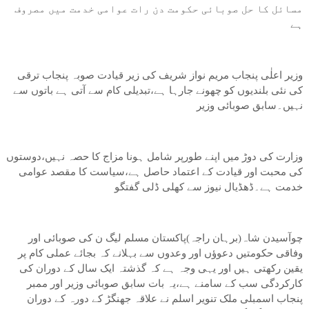
مسائل کا حل صوبائی حکومت دن رات عوامی خدمت میں مصروف
ہے
وزیر اعلٰی پنجاب مریم نواز شریف کی زیر قیادت صوبہ پنجاب ترقی
کی نئی بلندیوں کو چھونے جارہا ہے،تبدیلی کام سے آتی ہے باتوں سے
نہیں۔سابق صوبائی وزیر
وزارت کی دوڑ میں اپنے طورپر شامل ہونا مزاج کا حصہ نہیں،دوستوں
کی محبت اور قیادت کے اعتماد حاصل ہے،سیاست کا مقصد عوامی
خدمت ہے۔ڈھڈیال نیوز سے کھلی ڈلی گفتگو
چوآسیدن شاہ(برہان راجہ)پاکستان مسلم لیگ ن کی صوبائی اور
وفاقی حکومتیں دعوؤں اور وعدوں سے بہلانے کہ بجائے عملی کام پر
یقین رکھتی ہیں اور یہی وجہ ہے کہ گذشتہ ایک سال کے دوران کی
کارکردگی سب کے سامنے ہے،یہ بات سابق صوبائی وزیر اور ممبر
پنجاب اسمبلی ملک تنویر اسلم نے علاقہ جھنگڑ کے دورہ کے دوران