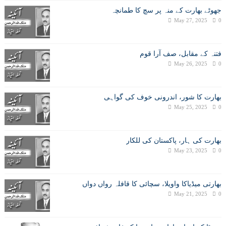
جھوٹے بھارت کے منہ پر سچ کا طمانچہ
May 27, 2025
0
فتنہ کے مقابل، صف آرا قوم
May 26, 2025
0
بھارت کا شور، اندرونی خوف کی گواہی
May 25, 2025
0
بھارت کی ہار، پاکستان کی للکار
May 23, 2025
0
بھارتی میڈیاکا واویلا، سچائی کا قافلہ رواں دواں
May 21, 2025
0