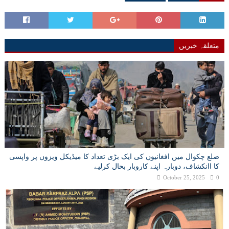
متعلقہ خبریں
ضلع چکوال میں افغانیوں کی ایک بڑی تعداد کا میڈیکل ویزوں پر واپسی
کا اانکشاف، دوبارہ اپنے کاروبار بحال کرلیے
October 25, 2025
0