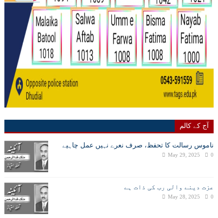
آج کے کالم
ناموس رسالت کا تحفظ، صرف نعرے نہیں عمل چاہیے
May 29, 2025
0
عزت دینے والی رب کی ذات ہے
May 28, 2025
0