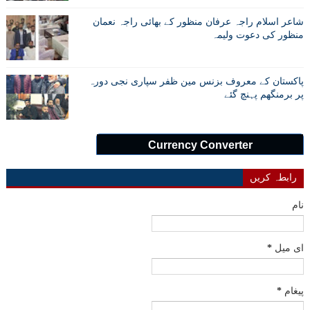
شاعر اسلام راجہ عرفان منظور کے بھائی راجہ نعمان
منظور کی دعوت ولیمہ
پاکستان کے معروف بزنس مین ظفر سپاری نجی دورہ
پر برمنگھم پہنچ گئے
Currency Converter
رابطہ کریں
نام
ای میل
*
پیغام
*