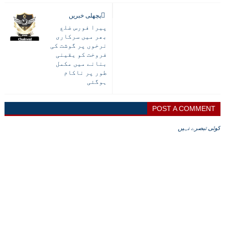
پچھلی خبریں
پیرا فورس ضلع
بھر میں سرکاری
نرخوں پر گوشت کی
فروخت کو یقینی
بنانے میں مکمل
طور پر ناکام
ہوگئی
POST A COMMENT
کوئی تبصرے نہیں