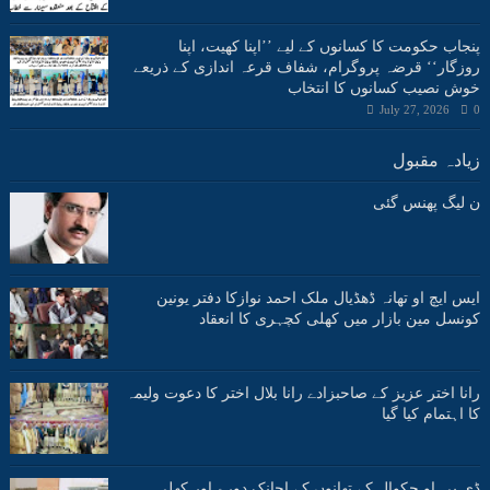
پنجاب حکومت کا کسانوں کے لیے ’’اپنا کھیت، اپنا
روزگار‘‘ قرضہ پروگرام، شفاف قرعہ اندازی کے ذریعے
خوش نصیب کسانوں کا انتخاب
July 27, 2026
0
زیادہ مقبول
ن لیگ پھنس گئی
ایس ایچ او تھانہ ڈھڈیال ملک احمد نوازکا دفتر یونین
کونسل مین بازار میں کھلی کچہری کا انعقاد
رانا اختر عزیز کے صاحبزادے رانا بلال اختر کا دعوت ولیمہ
کا اہتمام کیا گیا
ڈی پی او چکوال کے تھانوں کے اچانک دورے اور کھلی