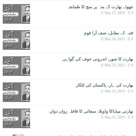
جھوٹے بھارت کے منہ پر سچ کا طمانچہ
May 27, 2025
0
فتنہ کے مقابل، صف آرا قوم
May 26, 2025
0
بھارت کا شور، اندرونی خوف کی گواہی
May 25, 2025
0
بھارت کی ہار، پاکستان کی للکار
May 23, 2025
0
بھارتی میڈیاکا واویلا، سچائی کا قافلہ رواں دواں
May 21, 2025
0