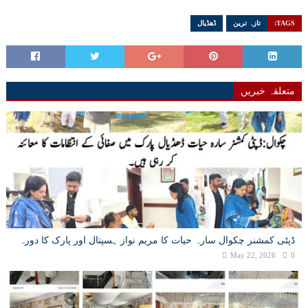
TAGS:
تازہ ترین
ڈھڈیال
متعلقہ خبریں
ڈپٹی کمشنر چکوال سارہ حیات کا مریم نواز ہسپتال اور پارک کا دورہ
May 22, 2026
0