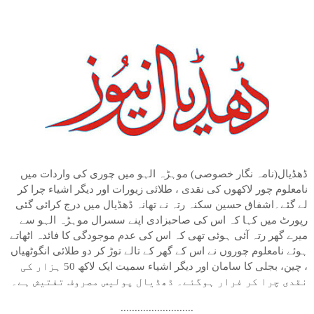
ڈھڈیال(نامہ نگار خصوصی) موہڑہ الہو میں چوری کی واردات میں
نامعلوم چور لاکھوں کی نقدی ، طلائی زیورات اور دیگر اشیاء چرا کر
لے گئے۔اشفاق حسین سکنہ رتہ نے تھانہ ڈھڈیال میں درج کرائی گئی
رپورٹ میں کہا کہ اس کی صاحبزادی اپنے سسرال موہڑہ الہو سے
میرے گھر رتہ آئی ہوئی تھی کہ اس کی عدم موجودگی کا فائدہ اٹھاتے
ہوئے نامعلوم چوروں نے اس کے گھر کے تالے توڑ کر دو طلائی انگوٹھیاں
، چین، بجلی کا سامان اور دیگر اشیاء سمیت ایک لاکھ 50 ہزار کی
نقدی چرا کر فرار ہوگئے۔ ڈھڈیال پولیس مصروف تفتیش ہے۔
..........................