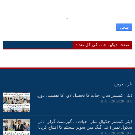
صفحہ دیکھے جانے کی کل تعداد
تازہ ترین
ڈپٹی کمشنر سارہ حیات کا تحصیل لاوہ کا تفصیلی دورہ
July 28, 2026
0
ڈپٹی کمشنر چکوال سارہ حیات نے گورنمنٹ گرلز ہائی
سکول نمبر 1 تلہ گنگ میں سولر سسٹم کا افتتاح کردیا
July 28, 2026
0