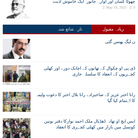
چھوٹا کسان اور اوارہ جانور: ایک خاموش اذیت
May 19, 2025
0
زیادہ مقبول
تازہ شائع شدہ
ن لیگ پھنس گئی
ڈی پی او چکوال کے تھانوں کے اچانک دورے اور کھلی
کچہریوں کے انعقاد کا سلسلہ جاری
رانا اختر عزیز کے صاحبزادے رانا بلال اختر کا دعوت ولیمہ
کا اہتمام کیا گیا
ایس ایچ او تھانہ ڈھڈیال ملک احمد نوازکا دفتر یونین
کونسل مین بازار میں کھلی کچہری کا انعقاد