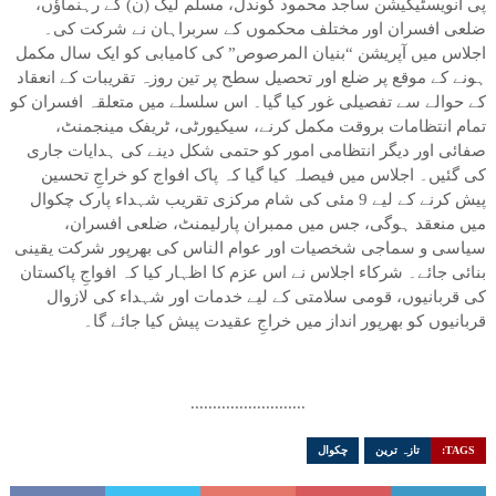
پی انویسٹیگیشن ساجد محمود گوندل، مسلم لیگ (ن) کے رہنماؤں،
ضلعی افسران اور مختلف محکموں کے سربراہان نے شرکت کی۔
اجلاس میں آپریشن “بنیان المرصوص” کی کامیابی کو ایک سال مکمل
ہونے کے موقع پر ضلع اور تحصیل سطح پر تین روزہ تقریبات کے انعقاد
کے حوالے سے تفصیلی غور کیا گیا۔ اس سلسلے میں متعلقہ افسران کو
تمام انتظامات بروقت مکمل کرنے، سیکیورٹی، ٹریفک مینجمنٹ،
صفائی اور دیگر انتظامی امور کو حتمی شکل دینے کی ہدایات جاری
کی گئیں۔ اجلاس میں فیصلہ کیا گیا کہ پاک افواج کو خراجِ تحسین
پیش کرنے کے لیے 9 مئی کی شام مرکزی تقریب شہداء پارک چکوال
میں منعقد ہوگی، جس میں ممبران پارلیمنٹ، ضلعی افسران،
سیاسی و سماجی شخصیات اور عوام الناس کی بھرپور شرکت یقینی
بنائی جائے۔ شرکاء اجلاس نے اس عزم کا اظہار کیا کہ افواجِ پاکستان
کی قربانیوں، قومی سلامتی کے لیے خدمات اور شہداء کی لازوال
قربانیوں کو بھرپور انداز میں خراجِ عقیدت پیش کیا جائے گا۔
..........................
TAGS:
تازہ ترین
چکوال