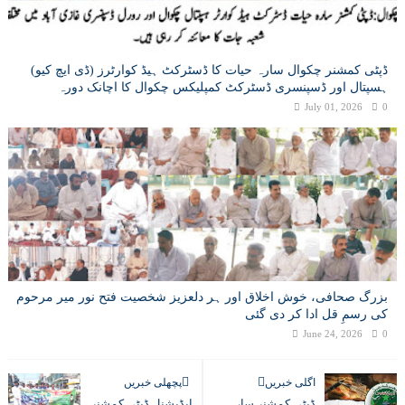
ڈپٹی کمشنر چکوال سارہ حیات کا ڈسٹرکٹ ہیڈ کوارٹرز (ڈی ایچ کیو)
ہسپتال اور ڈسپنسری ڈسٹرکٹ کمپلیکس چکوال کا اچانک دورہ
July 01, 2026
0
بزرگ صحافی، خوش اخلاق اور ہر دلعزیز شخصیت فتح نور میر مرحوم
کی رسمِ قل ادا کر دی گئی
June 24, 2026
0
اگلی خبریں
پچھلی خبریں
ڈپٹی کمشنر سارہ
ایڈیشنل ڈپٹی کمشنر