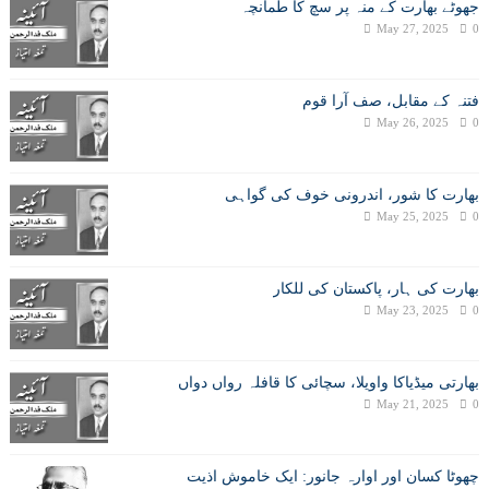
جھوٹے بھارت کے منہ پر سچ کا طمانچہ
May 27, 2025
0
فتنہ کے مقابل، صف آرا قوم
May 26, 2025
0
بھارت کا شور، اندرونی خوف کی گواہی
May 25, 2025
0
بھارت کی ہار، پاکستان کی للکار
May 23, 2025
0
بھارتی میڈیاکا واویلا، سچائی کا قافلہ رواں دواں
May 21, 2025
0
چھوٹا کسان اور اوارہ جانور: ایک خاموش اذیت