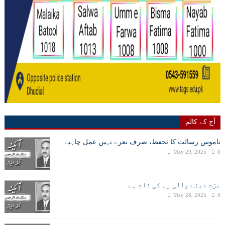
آج کے کالم
ناموس رسالت کا تحفظ، صرف نعرے نہیں عمل چاہیے
May 29, 2025
0
عزت دینے والی رب کی ذات ہے
May 28, 2025
0