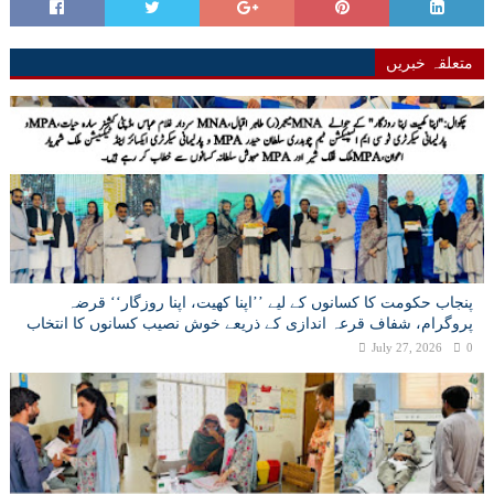
متعلقہ خبریں
پنجاب حکومت کا کسانوں کے لیے ’’اپنا کھیت، اپنا روزگار‘‘ قرضہ
پروگرام، شفاف قرعہ اندازی کے ذریعے خوش نصیب کسانوں کا انتخاب
July 27, 2026
0