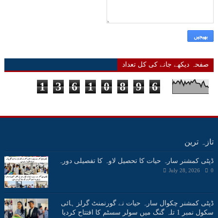
صفحہ دیکھے جانے کی کل تعداد
1
3
6
1
0
8
9
6
تازہ ترین
ڈپٹی کمشنر سارہ حیات کا تحصیل لاوہ کا تفصیلی دورہ
July 28, 2026
0
ڈپٹی کمشنر چکوال سارہ حیات نے گورنمنٹ گرلز ہائی
سکول نمبر 1 تلہ گنگ میں سولر سسٹم کا افتتاح کردیا