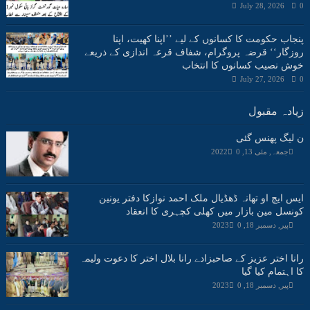
July 28, 2026
0
پنجاب حکومت کا کسانوں کے لیے ’’اپنا کھیت، اپنا
روزگار‘‘ قرضہ پروگرام، شفاف قرعہ اندازی کے ذریعے
خوش نصیب کسانوں کا انتخاب
July 27, 2026
0
زیادہ مقبول
ن لیگ پھنس گئی
جمعہ, مئی 13, 2022
0
ایس ایچ او تھانہ ڈھڈیال ملک احمد نوازکا دفتر یونین
کونسل مین بازار میں کھلی کچہری کا انعقاد
پیر, دسمبر 18, 2023
0
رانا اختر عزیز کے صاحبزادے رانا بلال اختر کا دعوت ولیمہ
کا اہتمام کیا گیا
پیر, دسمبر 18, 2023
0