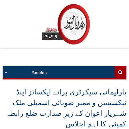
پارلیمانی سیکرٹری برائے ایکسائز اینڈ
ٹیکسیشن و ممبر صوبائی اسمبلی ملک
شہریار اعوان کے زیرِ صدارت ضلع رابطہ
کمیٹی کا اہم اجلاس