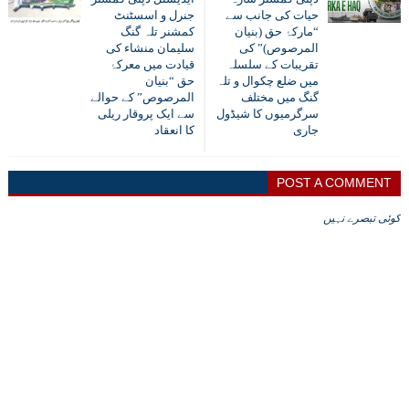
حیات کی جانب سے
جنرل و اسسٹنٹ
“مارکۂ حق (بنیان
کمشنر تلہ گنگ
المرصوص)” کی
سلیمان منشاء کی
تقریبات کے سلسلہ
قیادت میں معرکۂ
میں ضلع چکوال و تلہ
حق “بنیان
گنگ میں مختلف
المرصوص” کے حوالے
سرگرمیوں کا شیڈول
سے ایک پروقار ریلی
جاری
کا انعقاد
POST A COMMENT
کوئی تبصرے نہیں