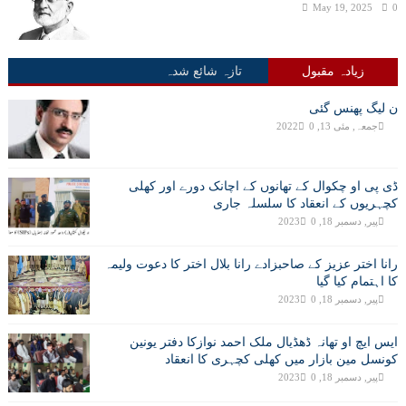
May 19, 2025
0
زیادہ مقبول
تازہ شائع شدہ
ن لیگ پھنس گئی
جمعہ, مئی 13, 2022
0
ڈی پی او چکوال کے تھانوں کے اچانک دورے اور کھلی
کچہریوں کے انعقاد کا سلسلہ جاری
پیر, دسمبر 18, 2023
0
رانا اختر عزیز کے صاحبزادے رانا بلال اختر کا دعوت ولیمہ
کا اہتمام کیا گیا
پیر, دسمبر 18, 2023
0
ایس ایچ او تھانہ ڈھڈیال ملک احمد نوازکا دفتر یونین
کونسل مین بازار میں کھلی کچہری کا انعقاد
پیر, دسمبر 18, 2023
0