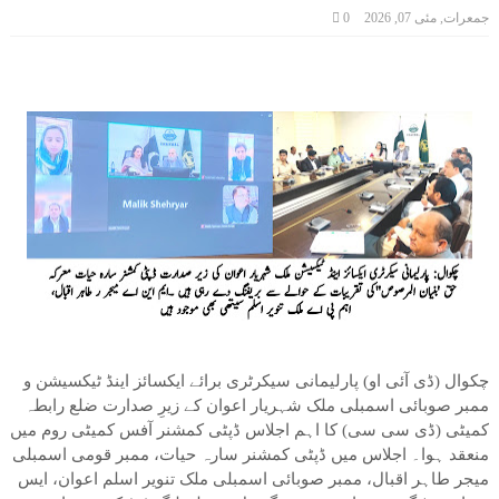
جمعرات, مئی 07, 2026
0
چکوال (ڈی آئی او) پارلیمانی سیکرٹری برائے ایکسائز اینڈ ٹیکسیشن و
ممبر صوبائی اسمبلی ملک شہریار اعوان کے زیرِ صدارت ضلع رابطہ
کمیٹی (ڈی سی سی) کا اہم اجلاس ڈپٹی کمشنر آفس کمیٹی روم میں
منعقد ہوا۔ اجلاس میں ڈپٹی کمشنر سارہ حیات، ممبر قومی اسمبلی
میجر طاہر اقبال، ممبر صوبائی اسمبلی ملک تنویر اسلم اعوان، ایس