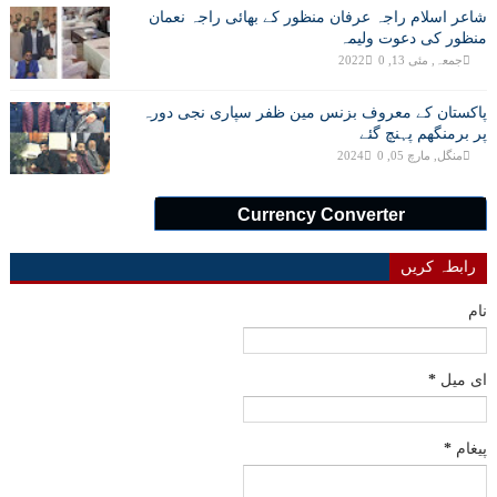
شاعر اسلام راجہ عرفان منظور کے بھائی راجہ نعمان
منظور کی دعوت ولیمہ
جمعہ, مئی 13, 2022
0
پاکستان کے معروف بزنس مین ظفر سپاری نجی دورہ
پر برمنگھم پہنچ گئے
منگل, مارچ 05, 2024
0
Currency Converter
رابطہ کریں
نام
ای میل
*
پیغام
*